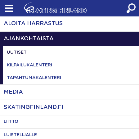
Skip
to
content
ALOITA HARRASTUS
AJANKOHTAISTA
UUTISET
KILPAILUKALENTERI
TAPAHTUMAKALENTERI
MEDIA
SKATINGFINLAND.FI
LIITTO
LUISTELIJALLE