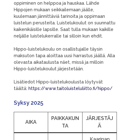
oppiminen on helppoa ja hauskaa. Lähde
Hippojen mukaan seikkailemaan jäälle,
kuulemaan jännittäviä tarinoita ja oppimaan
luistelun perusteita. Luistelukoulut on suunnattu
kaikenikäisille lapsille. Saat tulla mukaan kaikille
neljälle luistelukerralle tai silloin kun ehdit.
Hippo-luistelukoulu on osallistujalle täysin
maksuton tapa aloittaa uusi harrastus jäällä. Alla
olevasta aikataulusta näet, missä ja milloin
Hippo-luistelukoulut järjestetään.
Lisätiedot Hippo-luistelukoulusta löytyvät
täältä:
https://www.taitoluisteluliitto.fi/hippo/
Syksy 2025
PAIKKAKUN
JÄRJESTÄJ
AIKA
TA
Ä
Kaarinan