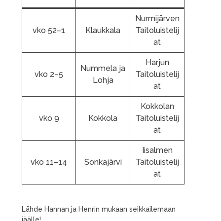
Nurmijärven
vko 52–1
Klaukkala
Taitoluistelij
at
Harjun
Nummela ja
vko 2–5
Taitoluistelij
Lohja
at
Kokkolan
vko 9
Kokkola
Taitoluistelij
at
Iisalmen
vko 11–14
Sonkajärvi
Taitoluistelij
at
Lähde Hannan ja Henrin mukaan seikkailemaan
jäälle!