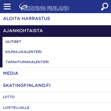
Skip
to
content
ALOITA HARRASTUS
AJANKOHTAISTA
UUTISET
KILPAILUKALENTERI
TAPAHTUMAKALENTERI
MEDIA
SKATINGFINLAND.FI
LIITTO
LUISTELIJALLE