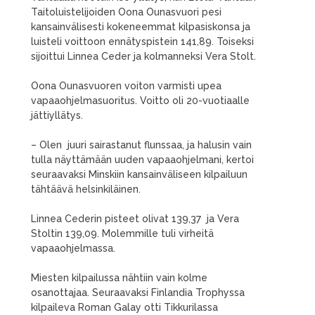
Taitoluistelijoiden Oona Ounasvuori pesi
kansainvälisesti kokeneemmat kilpasiskonsa ja
luisteli voittoon ennätyspistein 141,89. Toiseksi
sijoittui Linnea Ceder ja kolmanneksi Vera Stolt.
Oona Ounasvuoren voiton varmisti upea
vapaaohjelmasuoritus. Voitto oli 20-vuotiaalle
jättiyllätys.
– Olen juuri sairastanut flunssaa, ja halusin vain
tulla näyttämään uuden vapaaohjelmani, kertoi
seuraavaksi Minskiin kansainväliseen kilpailuun
tähtäävä helsinkiläinen.
Linnea Cederin pisteet olivat 139,37 ja Vera
Stoltin 139,09. Molemmille tuli virheitä
vapaaohjelmassa.
Miesten kilpailussa nähtiin vain kolme
osanottajaa. Seuraavaksi Finlandia Trophyssa
kilpaileva Roman Galay otti Tikkurilassa