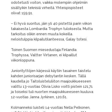
odotetusti voiton, vaikka molempiin ohjelmiin
sisältyikin teknisiä virheitä. Yhteispispisteet
olivat 159,91.
– Ei hyvä suoritus, jäin yli 40 pistettä parin viikon
takaisesta Lombardia Trophyn tuloksesta. Mutta
tarkoitus olikin ennen muuta kokeilla
neloistulppia kilpailutilanteessa, Galay totesi.
Toinen Suomen miesedustaja Finlandia
Trophyssa, Valtter Virtanen, ei kilpaillut
viikonloppuna.
Juniorityttöjen kärjessä käytiin tasainen taistelu
kahden juniorisarjan debytantin kesken. Tällä
kaudella jo Taitoluisteluliiton maajoukkueeseen
valittu 13-vuotias Olivia Lisko voitti pistein 121,71
ja toiseksi tuli nuorten maajoukkueeseen kuuluva
12-vuotias Janna Jyrkinen, 120,61.
Kolmanneksi luisteli 14-vuotias Nella Pelkonen,