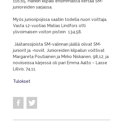
116,65. Hänkin kilpaili ensimmäistä kertaa SM-
junioreiden sarjassa.
Myös junioripojissa saatiin todella nuori voittaja.
Vasta 12-vuotias Matias Lindfors otti
ylivoimaisen voiton pistein 134,58.
Jäätanssijoista SM-valinnan jäällä olivat SM-
juniorit ja -noviit. Junioreiden kilpailun voittivat
Margareta Poutiainen ja Mirko Niskanen, 98,12, ja
noviiseissa kärjessä oli pari Emma Aalto – Lasse
Lillvis, 74,11.
Tulokset