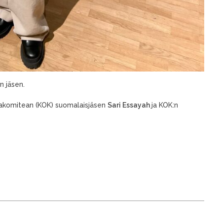
n jäsen.
piakomitean (KOK) suomalaisjäsen
Sari Essayah
ja KOK:n