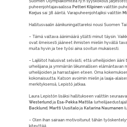
Suomen Olympiakomitea ry:n syyskokous järjestetti
puheenjohtajavaalissa
Petteri Kilpinen
valittiin pu
Korjus
sai 38 ääntä. Varapuheenjohtajiksi valittiin
Mi
Hallitusvaalin äänikuningattareksi nousi Suomen Tai
– Tämä valtava äänimäärä yllätti minut täysin. Vaik
ovat ilmeisesti jääneet ihmisten mieliin hyvällä tava
muita hyvin ja tee työsi aina sovitun mukaisesti.
– Lajiliitot halusivat selvästi, että urheilijoiden ää
urheilijana ja ymmärrän liikunnallisen elämäntavan
urheilijoiden ja harrastajien eteen. Oma kokemuks
kokonaisuutta. Katson avoimin mielin ja laaja-alaise
merkityksensä, Lepistö jatkaa.
Laura Lepistön lisäksi hallitukseen valittiin seuraav
Westerlund
ja
Esa-Pekka Mattila
(urheilijaedustaja
Backlund
,
Martti Uusitalo
ja
Katarina Naumanen
(u
– Olen ihan sairaan motivoitunut tähän työskentelyy
kiteyttää.