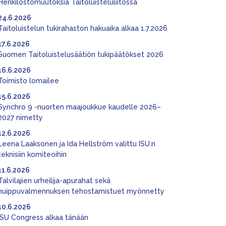
Henkilöstömuutoksia Taitoluisteluliitossa
24.6.2026
Taitoluistelun tukirahaston hakuaika alkaa 1.7.2026
17.6.2026
Suomen Taitoluistelusäätiön tukipäätökset 2026
16.6.2026
Toimisto lomailee
15.6.2026
Synchro 9 -nuorten maajoukkue kaudelle 2026–
2027 nimetty
12.6.2026
Leena Laaksonen ja Ida Hellström valittu ISU:n
teknisiin komiteoihin
11.6.2026
Talvilajien urheilija-apurahat sekä
huippuvalmennuksen tehostamistuet myönnetty
10.6.2026
ISU Congress alkaa tänään