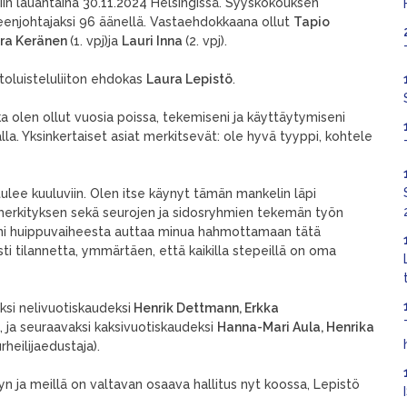
in lauantaina 30.11.2024 Helsingissä. Syyskokouksen
heenjohtajaksi 96 äänellä. Vastaehdokkaana ollut
Tapio
ra Keränen
(1. vpj)ja
Lauri Inna
(2. vpj).
toluisteluliiton ehdokas
Laura Lepistö
.
ka olen ollut vuosia poissa, tekemiseni ja käyttäytymiseni
lla. Yksinkertaiset asiat merkitsevät: ole hyvä tyyppi, kohtele
ni tulee kuuluviin. Olen itse käynyt tämän mankelin läpi
 merkityksen sekä seurojen ja sidosryhmien tekemän työn
eni huippuvaiheesta auttaa minua hahmottamaan tätä
sti tilannetta, ymmärtäen, että kaikilla stepeillä on oma
aksi nelivuotiskaudeksi
Henrik Dettmann, Erkka
), ja seuraavaksi kaksivuotiskaudeksi
Hanna-Mari Aula, Henrika
rheilijaedustaja).
n ja meillä on valtavan osaava hallitus nyt koossa, Lepistö