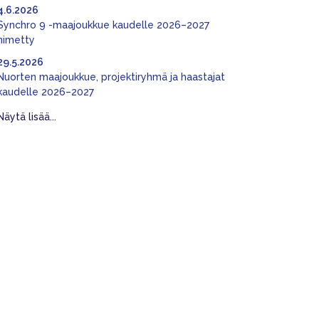
4.6.2026
Synchro 9 -maajoukkue kaudelle 2026–2027
nimetty
29.5.2026
Nuorten maajoukkue, projektiryhmä ja haastajat
kaudelle 2026–2027
Näytä lisää...