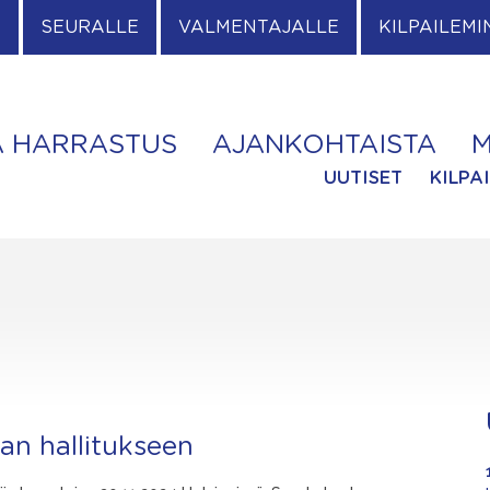
E
SEURALLE
VALMENTAJALLE
KILPAILEMI
A HARRASTUS
AJANKOHTAISTA
M
UUTISET
KILPA
an hallitukseen