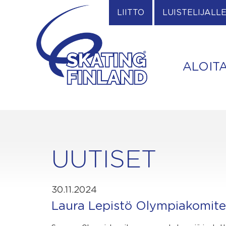
Skip
LIITTO
LUISTELIJALL
to
content
ALOIT
UUTISET
30.11.2024
Laura Lepistö Olympiakomite