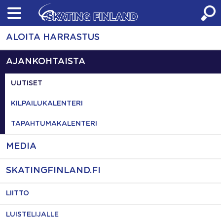
Skip
to
content
ALOITA HARRASTUS
AJANKOHTAISTA
UUTISET
KILPAILUKALENTERI
TAPAHTUMAKALENTERI
MEDIA
SKATINGFINLAND.FI
LIITTO
LUISTELIJALLE