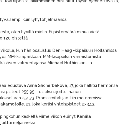
ja. Toki flipeistä jälkimmäinen olisi ollut täysin ojennettavissa,
tyväisempi kuin lyhytohjelmaansa.
sta, olen hyvillä mielin. Ei pistemäärä minua vielä
e 120 pistettä.
viikolla, kun hän osallistuu Den Haag -kilpailuun Hollannissa.
myös MM-kisapaikkaan. MM-kisapaikan varmistumista
sikäläisen valmentajansa
Michael Huthin
kanssa.
teaa edustava
Anna Shcherbakova
, 17, joka hallitsi hermonsa
si pisteet 255,95. Toiseksi sijoittui hänen
oksellaan 251,73. Pronssimitali jaettiin molemmissa
Sakamotolle
, 21, joka keräsi yhteispisteet 233,13.
opingkohun keskellä viime viikon elänyt
Kamila
oittui neljänneksi.