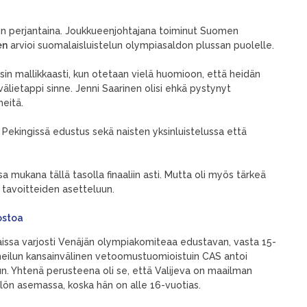
kiin perjantaina. Joukkueenjohtajana toiminut Suomen
en
arvioi suomalaisluistelun olympiasaldon plussan puolelle.
arsin mallikkaasti, kun otetaan vielä huomioon, että heidän
älietappi sinne. Jenni Saarinen olisi ehkä pystynyt
eitä.
oli Pekingissä edustus sekä naisten yksinluistelussa että
 mukana tällä tasolla finaaliin asti. Mutta oli myös tärkeä
 tavoitteiden asetteluun.
ostoa
alaissa varjosti Venäjän olympiakomiteaa edustavan, vasta 15-
heilun kansainvälinen vetoomustuomioistuin CAS antoi
luun. Yhtenä perusteena oli se, että Valijeva on maailman
lön asemassa, koska hän on alle 16-vuotias.