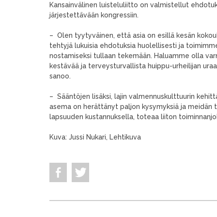
Kansainvälinen luisteluliitto on valmistellut ehdotu
järjestettävään kongressiin.
– Olen tyytyväinen, että asia on esillä kesän ko
tehtyjä lukuisia ehdotuksia huolellisesti ja toimim
nostamiseksi tullaan tekemään. Haluamme olla varmis
kestävää ja terveysturvallista huippu-urheilijan ur
sanoo.
– Sääntöjen lisäksi, lajin valmennuskulttuurin kehit
asema on herättänyt paljon kysymyksiä ja meidän t
lapsuuden kustannuksella, toteaa liiton toiminnanj
Kuva: Jussi Nukari, Lehtikuva