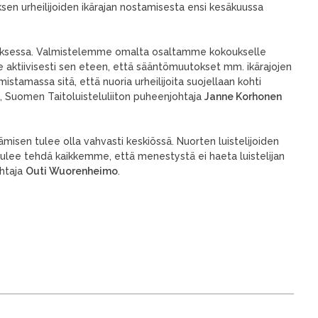
ksen urheilijoiden ikärajan nostamisesta ensi kesäkuussa
kouksessa. Valmistelemme omalta osaltamme kokoukselle
me aktiivisesti sen eteen, että sääntömuutokset mm. ikärajojen
tamassa sitä, että nuoria urheilijoita suojellaan kohti
aa, Suomen Taitoluisteluliiton puheenjohtaja
Janne Korhonen
tämisen tulee olla vahvasti keskiössä. Nuorten luistelijoiden
ulee tehdä kaikkemme, että menestystä ei haeta luistelijan
ohtaja
Outi Wuorenheimo
.