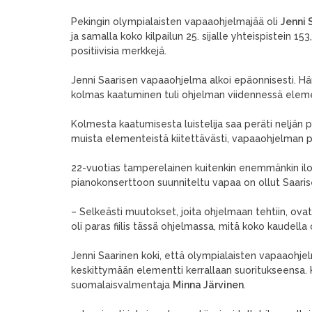
Pekingin olympialaisten vapaaohjelmajää oli
Jenni 
ja samalla koko kilpailun 25. sijalle yhteispistein 15
positiivisia merkkejä.
Jenni Saarisen vapaaohjelma alkoi epäonnisesti. Hä
kolmas kaatuminen tuli ohjelman viidennessä elemen
Kolmesta kaatumisesta luistelija saa peräti neljän 
muista elementeistä kiitettävästi, vapaaohjelman pi
22-vuotias tamperelainen kuitenkin enemmänkin iloi
pianokonserttoon suunniteltu vapaa on ollut Saarisel
– Selkeästi muutokset, joita ohjelmaan tehtiin, ovat t
oli paras fiilis tässä ohjelmassa, mitä koko kaudella 
Jenni Saarinen koki, että olympialaisten vapaaohje
keskittymään elementti kerrallaan suoritukseensa. 
suomalaisvalmentaja
Minna Järvinen
.