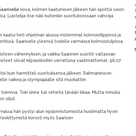
Saariselle
kova, kolmen kaatumisen jälkeen hän sijoittui osion
3,04. Luistelija itse näki kuitenkin suorituksessaan vahvoja
n kaatui heti ohjelman alussa molemmat kolmoisflippinsä ja
tissä, Saariselle yleensä todella varmassa kolmoistulpissa.
pisteen vähennyksen, ja vaikka Saarinen suoritti valtaosan
steet olivat kilpasiskoihin verrattuna vaatimattomat, 96,07.
tsi kuin harmitteli suorituksensa jälkeen. Rahmaninovin
le vaikea ja olympiajäälle sitä muokattiin.
oimivia. Toki sinne tuli virheitä tänään liikaa. Mutta minulla
on ollut.
lmassa hän pystyi alun epäonnistumisista huolimatta hyvin
Keskittymistä korosti myös Saarisen