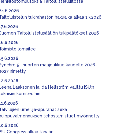
Henkilöstömuutoksia Taitoluisteluliitossa
24.6.2026
Taitoluistelun tukirahaston hakuaika alkaa 1.7.2026
17.6.2026
Suomen Taitoluistelusäätiön tukipäätökset 2026
16.6.2026
Toimisto lomailee
15.6.2026
Synchro 9 -nuorten maajoukkue kaudelle 2026–
2027 nimetty
12.6.2026
Leena Laaksonen ja Ida Hellström valittu ISU:n
teknisiin komiteoihin
11.6.2026
Talvilajien urheilija-apurahat sekä
huippuvalmennuksen tehostamistuet myönnetty
10.6.2026
ISU Congress alkaa tänään