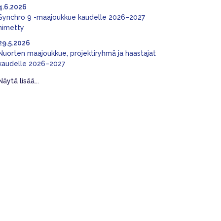
4.6.2026
Synchro 9 -maajoukkue kaudelle 2026–2027
nimetty
29.5.2026
Nuorten maajoukkue, projektiryhmä ja haastajat
kaudelle 2026–2027
Näytä lisää...