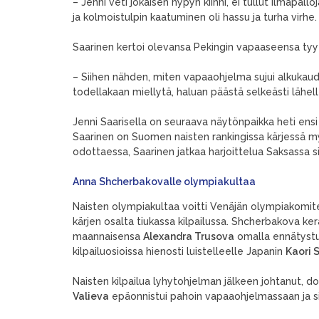
– Jenni veti jokaisen hypyn kiinni, ei tullut ilmapallo
ja kolmoistulpin kaatuminen oli hassu ja turha virhe.
Saarinen kertoi olevansa Pekingin vapaaseensa tyy
– Siihen nähden, miten vapaaohjelma sujui alkukaude
todellakaan miellytä, haluan päästä selkeästi lähell
Jenni Saarisella on seuraava näytönpaikka heti ensi 
Saarinen on Suomen naisten rankingissa kärjessä 
odottaessa, Saarinen jatkaa harjoittelua Saksassa 
Anna Shcherbakovalle olympiakultaa
Naisten olympiakultaa voitti Venäjän olympiakomi
kärjen osalta tiukassa kilpailussa. Shcherbakova kerä
maannaisensa
Alexandra Trusova
omalla ennätystul
kilpailuosioissa hienosti luistelleelle Japanin
Kaori 
Naisten kilpailua lyhytohjelman jälkeen johtanut, d
Valieva
epäonnistui pahoin vapaaohjelmassaan ja sij