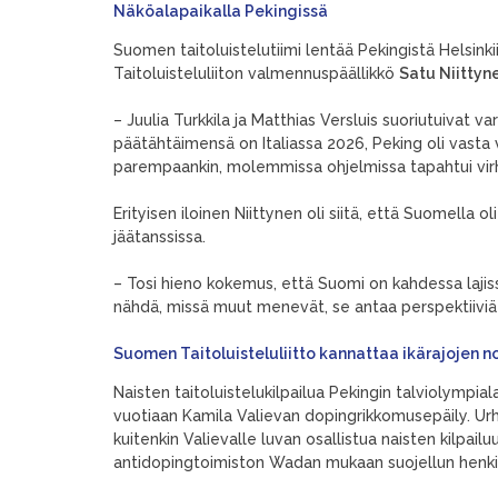
Näköalapaikalla Pekingissä
Suomen taitoluistelutiimi lentää Pekingistä Helsin
Taitoluisteluliiton valmennuspäällikkö
Satu Niittyn
– Juulia Turkkila ja Matthias Versluis suoriutuivat v
päätähtäimensä on Italiassa 2026, Peking oli vasta v
parempaankin, molemmissa ohjelmissa tapahtui virh
Erityisen iloinen Niittynen oli siitä, että Suomella 
jäätanssissa.
– Tosi hieno kokemus, että Suomi on kahdessa lajissa
nähdä, missä muut menevät, se antaa perspektiiviä
Suomen Taitoluisteluliitto kannattaa ikärajojen n
Naisten taitoluistelukilpailua Pekingin talviolympi
vuotiaan Kamila Valievan dopingrikkomusepäily. Ur
kuitenkin Valievalle luvan osallistua naisten kilpai
antidopingtoimiston Wadan mukaan suojellun henki