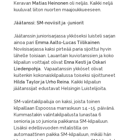
Keravan
Matias Heinonen
oli neljäs. Kaikki neljä
kuuluvat liiton nuorten maajoukkueeseen.
Jäätanssi: SM-noviisit ja -juniorit
Jäätanssin juniorisarjassa ykköseksi luisteli sarjan
ainoa pari
Emma Aalto-Lucas Tiilikainen
.
Noviisisarjassa kaksi pirteää paria sijoittui hyvin
lähelle toisiaan. Lauantain kuviotanssien ja koko
kilpailun voittajat olivat
Enna Kesti ja Oskari
Liedenpohja
. Vapaatanssin ykköset olivat
kuitenkin kokonaiskilpailussa toiseksi sijoittuneet
Hilda Taylor ja Urho Reina
. Kaikki kilpailun
jäätanssijat edustavat Helsingin Luistelijoita.
SM-valintakilpailuja on kaksi, joista toinen
kilpaillaan Espoossa marraskuun 14.–15. päivänä.
Kummastakin valintakilpailusta lunastaa 6
senioria ja 10 junioria paikkansa SM-kilpailuun.
Lisäksi edellisvuoden mitalistilla on
automaattinen paikka SM-kilpailuun, mikäli hän