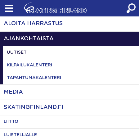
Skip
to
content
ALOITA HARRASTUS
AJANKOHTAISTA
UUTISET
KILPAILUKALENTERI
TAPAHTUMAKALENTERI
MEDIA
SKATINGFINLAND.FI
LIITTO
LUISTELIJALLE