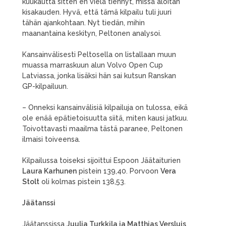
kuukautta sitten en vielä tiennyt, missä aloitan
kisakauden. Hyvä, että tämä kilpailu tuli juuri
tähän ajankohtaan. Nyt tiedän, mihin
maanantaina keskityn, Peltonen analysoi.
Kansainvälisesti Peltosella on listallaan muun
muassa marraskuun alun Volvo Open Cup
Latviassa, jonka lisäksi hän sai kutsun Ranskan
GP-kilpailuun.
– Onneksi kansainvälisiä kilpailuja on tulossa, eikä
ole enää epätietoisuutta siitä, miten kausi jatkuu.
Toivottavasti maailma tästä paranee, Peltonen
ilmaisi toiveensa.
Kilpailussa toiseksi sijoittui Espoon Jäätaiturien
Laura Karhunen
pistein 139,40. Porvoon
Vera
Stolt
oli kolmas pistein 138,53.
Jäätanssi
Jäätanssissa
Juulia Turkkila ja Matthias Versluis