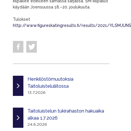
kilpailee edelleen samassa sarjassa. SM-kilpailut
käydään Joensuussa 18.–20. joulukuuta.
Tulokset
http://www.figureskatingresults.fi/results/2021/YLSMJUN
Henkilöstömuutoksia
Taitoluisteluliitossa
13.7.2026
Taitoluistelun tukirahaston hakuaika
alkaa 1.7.2026
24.6.2026