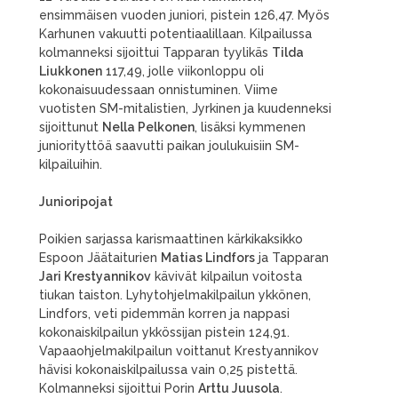
ensimmäisen vuoden juniori, pistein 126,47. Myös
Karhunen vakuutti potentiaalillaan. Kilpailussa
kolmanneksi sijoittui Tapparan tyylikäs
Tilda
Liukkonen
117,49, jolle viikonloppu oli
kokonaisuudessaan onnistuminen. Viime
vuotisten SM-mitalistien, Jyrkinen ja kuudenneksi
sijoittunut
Nella Pelkonen
, lisäksi kymmenen
juniorityttöä saavutti paikan joulukuisiin SM-
kilpailuihin.
Junioripojat
Poikien sarjassa karismaattinen kärkikaksikko
Espoon Jäätaiturien
Matias Lindfors
ja Tapparan
Jari Krestyannikov
kävivät kilpailun voitosta
tiukan taiston. Lyhytohjelmakilpailun ykkönen,
Lindfors, veti pidemmän korren ja nappasi
kokonaiskilpailun ykkössijan pistein 124,91.
Vapaaohjelmakilpailun voittanut Krestyannikov
hävisi kokonaiskilpailussa vain 0,25 pistettä.
Kolmanneksi sijoittui Porin
Arttu Juusola
.