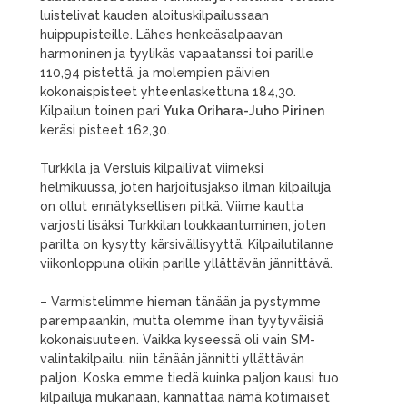
luistelivat kauden aloituskilpailussaan
huippupisteille. Lähes henkeäsalpaavan
harmoninen ja tyylikäs vapaatanssi toi parille
110,94 pistettä, ja molempien päivien
kokonaispisteet yhteenlaskettuna 184,30.
Kilpailun toinen pari
Yuka Orihara-Juho Pirinen
keräsi pisteet 162,30.
Turkkila ja Versluis kilpailivat viimeksi
helmikuussa, joten harjoitusjakso ilman kilpailuja
on ollut ennätyksellisen pitkä. Viime kautta
varjosti lisäksi Turkkilan loukkaantuminen, joten
parilta on kysytty kärsivällisyyttä. Kilpailutilanne
viikonloppuna olikin parille yllättävän jännittävä.
– Varmistelimme hieman tänään ja pystymme
parempaankin, mutta olemme ihan tyytyväisiä
kokonaisuuteen. Vaikka kyseessä oli vain SM-
valintakilpailu, niin tänään jännitti yllättävän
paljon. Koska emme tiedä kuinka paljon kausi tuo
kilpailuja mukanaan, kannattaa nämä kotimaiset