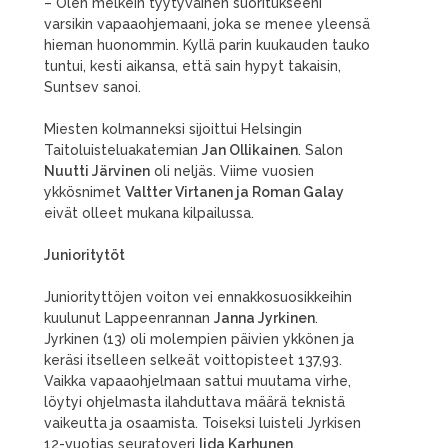
– Olen melkein tyytyväinen suoritukseeni
varsikin vapaaohjemaani, joka se menee yleensä
hieman huonommin. Kyllä parin kuukauden tauko
tuntui, kesti aikansa, että sain hypyt takaisin,
Suntsev sanoi.
Miesten kolmanneksi sijoittui Helsingin
Taitoluisteluakatemian
Jan Ollikainen
. Salon
Nuutti Järvinen
oli neljäs. Viime vuosien
ykkösnimet
Valtter Virtanen ja Roman Galay
eivät olleet mukana kilpailussa.
Junioritytöt
Juniorityttöjen voiton vei ennakkosuosikkeihin
kuulunut Lappeenrannan
Janna Jyrkinen
.
Jyrkinen (13) oli molempien päivien ykkönen ja
keräsi itselleen selkeät voittopisteet 137,93.
Vaikka vapaaohjelmaan sattui muutama virhe,
löytyi ohjelmasta ilahduttava määrä teknistä
vaikeutta ja osaamista. Toiseksi luisteli Jyrkisen
12-vuotias seuratoveri
Iida Karhunen
,