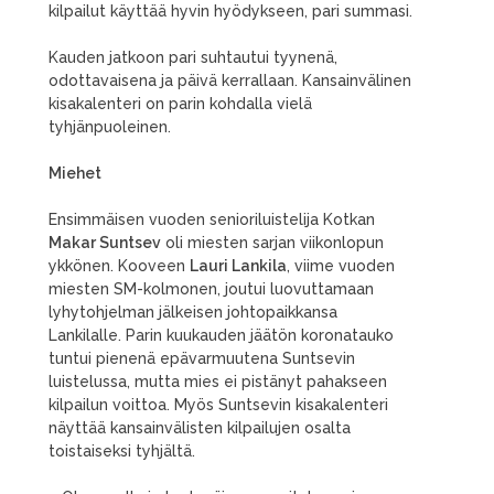
kilpailut käyttää hyvin hyödykseen, pari summasi.
Kauden jatkoon pari suhtautui tyynenä,
odottavaisena ja päivä kerrallaan. Kansainvälinen
kisakalenteri on parin kohdalla vielä
tyhjänpuoleinen.
Miehet
Ensimmäisen vuoden senioriluistelija Kotkan
Makar Suntsev
oli miesten sarjan viikonlopun
ykkönen. Kooveen
Lauri Lankila
, viime vuoden
miesten SM-kolmonen, joutui luovuttamaan
lyhytohjelman jälkeisen johtopaikkansa
Lankilalle. Parin kuukauden jäätön koronatauko
tuntui pienenä epävarmuutena Suntsevin
luistelussa, mutta mies ei pistänyt pahakseen
kilpailun voittoa. Myös Suntsevin kisakalenteri
näyttää kansainvälisten kilpailujen osalta
toistaiseksi tyhjältä.