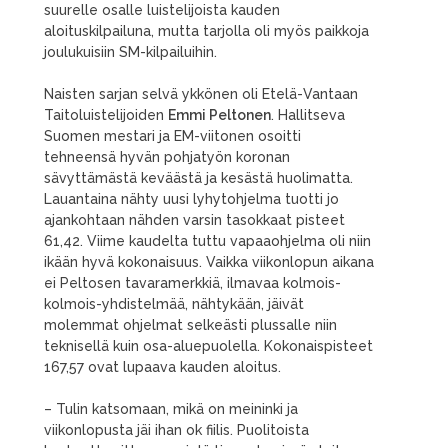
suurelle osalle luistelijoista kauden
aloituskilpailuna, mutta tarjolla oli myös paikkoja
joulukuisiin SM-kilpailuihin.
Naisten sarjan selvä ykkönen oli Etelä-Vantaan
Taitoluistelijoiden
Emmi Peltonen
. Hallitseva
Suomen mestari ja EM-viitonen osoitti
tehneensä hyvän pohjatyön koronan
sävyttämästä keväästä ja kesästä huolimatta.
Lauantaina nähty uusi lyhytohjelma tuotti jo
ajankohtaan nähden varsin tasokkaat pisteet
61,42. Viime kaudelta tuttu vapaaohjelma oli niin
ikään hyvä kokonaisuus. Vaikka viikonlopun aikana
ei Peltosen tavaramerkkiä, ilmavaa kolmois-
kolmois-yhdistelmää, nähtykään, jäivät
molemmat ohjelmat selkeästi plussalle niin
teknisellä kuin osa-aluepuolella. Kokonaispisteet
167,57 ovat lupaava kauden aloitus.
– Tulin katsomaan, mikä on meininki ja
viikonlopusta jäi ihan ok fiilis. Puolitoista