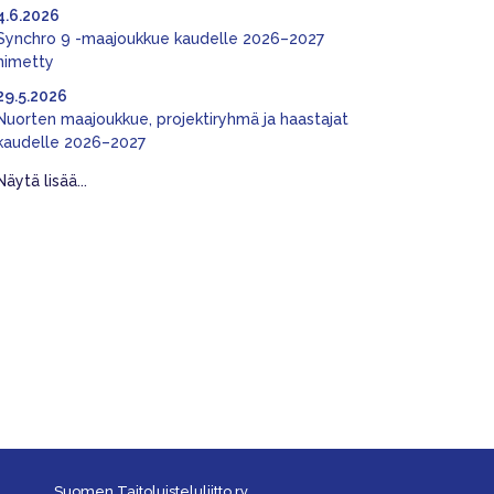
4.6.2026
Synchro 9 -maajoukkue kaudelle 2026–2027
nimetty
29.5.2026
Nuorten maajoukkue, projektiryhmä ja haastajat
kaudelle 2026–2027
Näytä lisää...
Suomen Taitoluisteluliitto ry