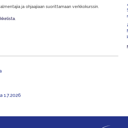
almentajia ja ohjaajiaan suorittamaan verkkokurssin.
kkelista
.
a
aa 1.7.2026