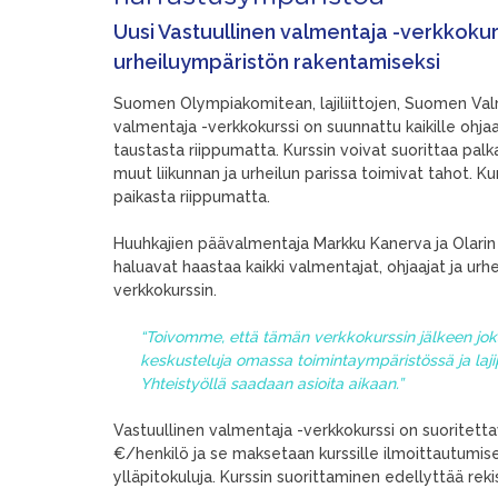
Uusi Vastuullinen valmentaja -verkkoku
urheiluympäristön rakentamiseksi
Suomen Olympiakomitean, lajiliittojen, Suomen Valm
valmentaja -verkkokurssi on suunnattu kaikille ohjaa
taustasta riippumatta. Kurssin voivat suorittaa pal
muut liikunnan ja urheilun parissa toimivat tahot. Kur
paikasta riippumatta.
Huuhkajien päävalmentaja Markku Kanerva ja Olarin
haluavat haastaa kaikki valmentajat, ohjaajat ja urh
verkkokurssin.
“Toivomme, että tämän verkkokurssin jälkeen jo
keskusteluja omassa toimintaympäristössä ja lajip
Yhteistyöllä saadaan asioita aikaan.”
Vastuullinen valmentaja -verkkokurssi on suoritett
€/henkilö ja se maksetaan kurssille ilmoittautumis
ylläpitokuluja. Kurssin suorittaminen edellyttää rek