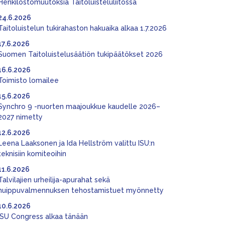
Henkilöstömuutoksia Taitoluisteluliitossa
24.6.2026
Taitoluistelun tukirahaston hakuaika alkaa 1.7.2026
17.6.2026
Suomen Taitoluistelusäätiön tukipäätökset 2026
16.6.2026
Toimisto lomailee
15.6.2026
Synchro 9 -nuorten maajoukkue kaudelle 2026–
2027 nimetty
12.6.2026
Leena Laaksonen ja Ida Hellström valittu ISU:n
teknisiin komiteoihin
11.6.2026
Talvilajien urheilija-apurahat sekä
huippuvalmennuksen tehostamistuet myönnetty
10.6.2026
ISU Congress alkaa tänään