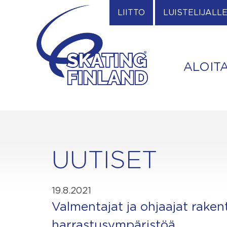
Skip
LIITTO
LUISTELIJALL
to
content
ALOIT
UUTISET
19.8.2021
Valmentajat ja ohjaajat rake
harrastusympäristöä