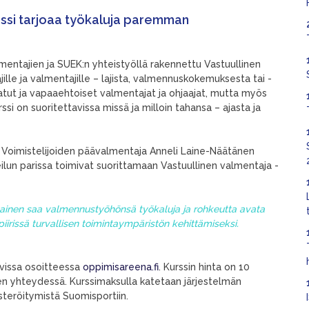
rssi tarjoaa työkaluja paremman
entajien ja SUEK:n yhteistyöllä rakennettu Vastuullinen
jille ja valmentajille – lajista, valmennuskokemuksesta tai -
katut ja vapaaehtoiset valmentajat ja ohjaajat, mutta myös
ssi on suoritettavissa missä ja milloin tahansa – ajasta ja
 Voimistelijoiden päävalmentaja Anneli Laine-Näätänen
eilun parissa toimivat suorittamaan Vastuullinen valmentaja -
kainen saa valmennustyöhönsä työkaluja ja rohkeutta avata
iirissä turvallisen toimintaympäristön kehittämiseksi.
avissa osoitteessa
oppimisareena.fi
. Kurssin hinta on 10
en yhteydessä. Kurssimaksulla katetaan järjestelmän
isteröitymistä Suomisportiin.