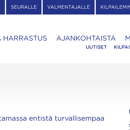
E
SEURALLE
VALMENTAJALLE
KILPAILEMI
A HARRASTUS
AJANKOHTAISTA
M
UUTISET
KILPA
ntamassa entistä turvallisempaa