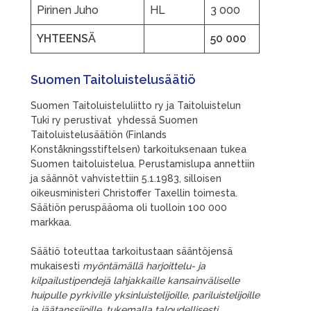
Pirinen Juho
HL
3 000
YHTEENSÄ
50 000
Suomen Taitoluistelusäätiö
Suomen Taitoluisteluliitto ry ja Taitoluistelun
Tuki ry perustivat yhdessä Suomen
Taitoluistelusäätiön (Finlands
Konståkningsstiftelsen) tarkoituksenaan tukea
Suomen taitoluistelua. Perustamislupa annettiin
ja säännöt vahvistettiin 5.1.1983, silloisen
oikeusministeri Christoffer Taxellin toimesta.
Säätiön peruspääoma oli tuolloin 100 000
markkaa.
Säätiö toteuttaa tarkoitustaan sääntöjensä
mukaisesti
myöntämällä harjoittelu- ja
kilpailustipendejä lahjakkaille kansainväliselle
huipulle pyrkiville yksinluistelijoille, pariluistelijoille
ja jäätanssijoille, tukemalla taloudellisesti