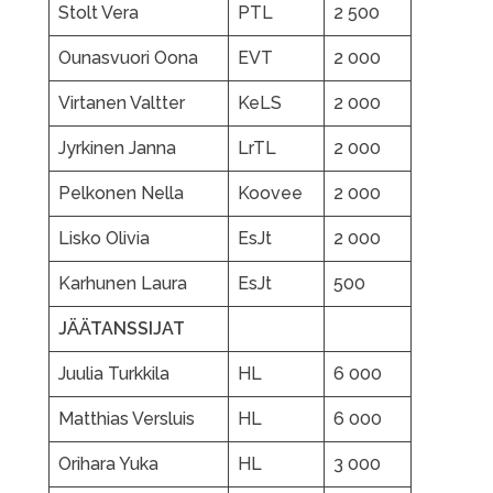
Stolt Vera
PTL
2 500
Ounasvuori Oona
EVT
2 000
Virtanen Valtter
KeLS
2 000
Jyrkinen Janna
LrTL
2 000
Pelkonen Nella
Koovee
2 000
Lisko Olivia
EsJt
2 000
Karhunen Laura
EsJt
500
JÄÄTANSSIJAT
Juulia Turkkila
HL
6 000
Matthias Versluis
HL
6 000
Orihara Yuka
HL
3 000