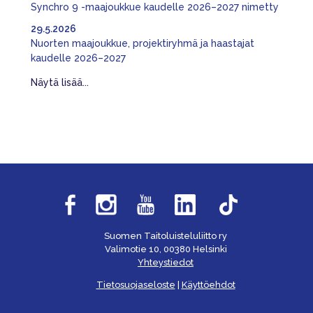
Synchro 9 -maajoukkue kaudelle 2026–2027 nimetty
29.5.2026
Nuorten maajoukkue, projektiryhmä ja haastajat
kaudelle 2026–2027
Näytä lisää...
Suomen Taitoluisteluliitto ry
Valimotie 10, 00380 Helsinki
Yhteystiedot
Tietosuojaseloste
|
Käyttöehdot