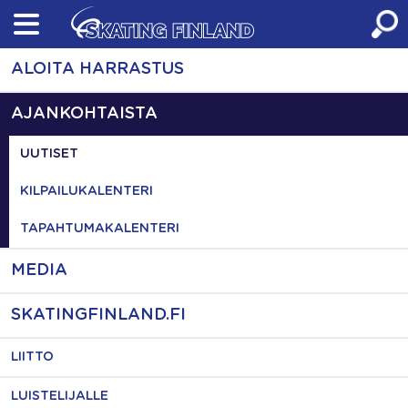
Skip
to
content
ALOITA HARRASTUS
AJANKOHTAISTA
UUTISET
KILPAILUKALENTERI
TAPAHTUMAKALENTERI
MEDIA
SKATINGFINLAND.FI
LIITTO
LUISTELIJALLE