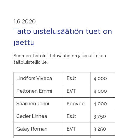
1.6.2020
Taitoluistelusäätiön tuet on
jaettu
Suomen Taitoluistelusäätiö on jakanut tukea
taitoluistelijoille.
Lindfors Viveca
EsJt
4 000
Peltonen Emmi
EVT
4 000
Saarinen Jenni
Koovee
4 000
Ceder Linnea
EsJt
3 750
Galay Roman
EVT
3 250