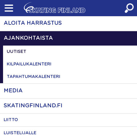
Skip
to
content
ALOITA HARRASTUS
AJANKOHTAISTA
UUTISET
KILPAILUKALENTERI
TAPAHTUMAKALENTERI
MEDIA
SKATINGFINLAND.FI
LIITTO
LUISTELIJALLE