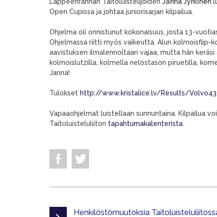
Lappeenrannan Taitoluistelijoiden
Janna Jyrkinen
l
Open Cupissa ja johtaa juniorisarjan kilpailua.
Ohjelma oli onnistunut kokonaisuus, josta 13-vuotias
Ohjelmassa riitti myös vaikeutta. Alun kolmoisflip-k
aavistuksen ilmalennoltaan vajaa, mutta hän keräsi s
kolmoislutzilla, kolmella nelostason piruetilla, kome
Janna!
Tulokset
http://www.kristalice.lv/Results/Volvo4
Vapaaohjelmat luistellaan sunnuntaina. Kilpailua voi
Taitoluisteluliiton
tapahtumakalenterista
.
Henkilöstömuutoksia Taitoluisteluliitoss