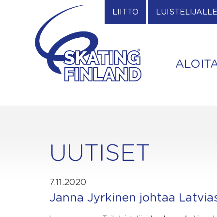
Skip
LIITTO
LUISTELIJALL
to
content
ALOIT
UUTISET
7.11.2020
Janna Jyrkinen johtaa Latvia