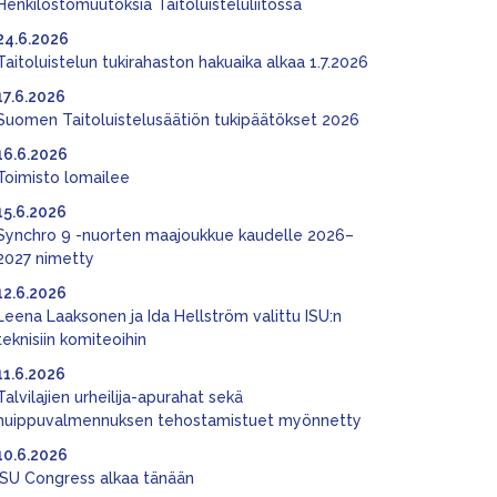
Henkilöstömuutoksia Taitoluisteluliitossa
24.6.2026
Taitoluistelun tukirahaston hakuaika alkaa 1.7.2026
17.6.2026
Suomen Taitoluistelusäätiön tukipäätökset 2026
16.6.2026
Toimisto lomailee
15.6.2026
Synchro 9 -nuorten maajoukkue kaudelle 2026–
2027 nimetty
12.6.2026
Leena Laaksonen ja Ida Hellström valittu ISU:n
teknisiin komiteoihin
11.6.2026
Talvilajien urheilija-apurahat sekä
huippuvalmennuksen tehostamistuet myönnetty
10.6.2026
ISU Congress alkaa tänään