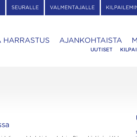
E
SEURALLE
VALMENTAJALLE
KILPAILEMI
A HARRASTUS
AJANKOHTAISTA
M
UUTISET
KILPA
ssa