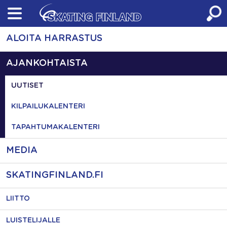
Skip
to
content
ALOITA HARRASTUS
AJANKOHTAISTA
UUTISET
KILPAILUKALENTERI
TAPAHTUMAKALENTERI
MEDIA
SKATINGFINLAND.FI
LIITTO
LUISTELIJALLE