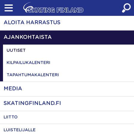
Skip
to
content
ALOITA HARRASTUS
AJANKOHTAISTA
UUTISET
KILPAILUKALENTERI
TAPAHTUMAKALENTERI
MEDIA
SKATINGFINLAND.FI
LIITTO
LUISTELIJALLE