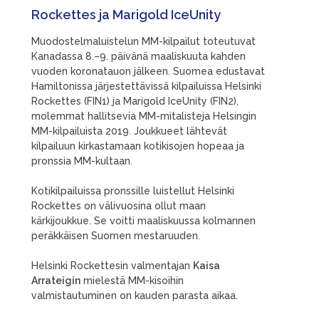
Rockettes ja Marigold IceUnity
Muodostelmaluistelun MM-kilpailut toteutuvat
Kanadassa 8.–9. päivänä maaliskuuta kahden
vuoden koronatauon jälkeen. Suomea edustavat
Hamiltonissa järjestettävissä kilpailuissa Helsinki
Rockettes (FIN1) ja Marigold IceUnity (FIN2),
molemmat hallitsevia MM-mitalisteja Helsingin
MM-kilpailuista 2019. Joukkueet lähtevät
kilpailuun kirkastamaan kotikisojen hopeaa ja
pronssia MM-kultaan.
Kotikilpailuissa pronssille luistellut Helsinki
Rockettes on välivuosina ollut maan
kärkijoukkue. Se voitti maaliskuussa kolmannen
peräkkäisen Suomen mestaruuden.
Helsinki Rockettesin valmentajan
Kaisa
Arrateigin
mielestä MM-kisoihin
valmistautuminen on kauden parasta aikaa.