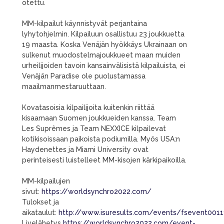
otettu.
MM-kilpailut käynnistyvät perjantaina
lyhytohjelmin. Kilpailuun osallistuu 23 joukkuetta
19 maasta. Koska Venäjän hyökkäys Ukrainaan on
sulkenut muodostelmajoukkueet maan muiden
urheilijoiden tavoin kansainvälisistä kilpailuista, ei
Venäjän Paradise ole puolustamassa
maailmanmestaruuttaan.
Kovatasoisia kilpailijoita kuitenkin riittää
kisaamaan Suomen joukkueiden kanssa. Team
Les Suprêmes ja Team NEXXICE kilpailevat
kotikisoissaan paikoista podiumilla. Myös USA:n
Haydenettes ja Miami University ovat
perinteisesti luistelleet MM-kisojen kärkipaikoilla.
MM-kilpailujen
sivut:
https://worldsynchro2022.com/
Tulokset ja
aikataulut:
http://www.isuresults.com/events/fsevent0011
Livelähetys
https://worldsynchro2022.com/event-