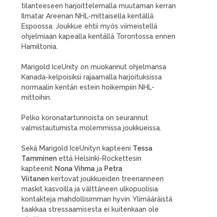
tilanteeseen harjoittelemalla muutaman kerran
Ilmatar Areenan NHL-mittaisella kentällä
Espoossa. Joukkue ehtii myös viimeistellä
ohjelmiaan kapealla kentällä Torontossa ennen
Hamiltonia.
Marigold IceUnity on muokannut ohjelmansa
Kanada-kelpoisiksi rajaamalla harjoituksissa
normaalin kentän estein hoikempiin NHL-
mittoihin.
Pelko koronatartunnoista on seurannut
valmistautumista molemmissa joukkueissa.
Sekä Marigold IceUnityn kapteeni
Tessa
Tamminen
että Helsinki-Rockettesin
kapteenit
Nona Vihma
ja
Petra
Viitanen
kertovat joukkueiden treenanneen
maskit kasvoilla ja välttäneen ulkopuolisia
kontakteja mahdollisimman hyvin. Ylimääräistä
taakkaa stressaamisesta ei kuitenkaan ole