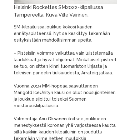
Helsinki Rockettes SM2022-kilpailussa
Tampereella. Kuva Ville Vairinen.
SM-kilpailuissa joukkue kokosi kauden
ennätyspisteensä. Nyt se keskittyy tekemään
esityksistään mahdollisimman upeita.
– Pisteisiin voimme vaikuttaa vain luistelemalla
laadukkaat ja hyvät ohjelmat. Minkälaiset pisteet
se tuo, on sitten kiinni tuomariston linjasta ja
teknisen paneelin tiukkuudesta, Arrateig jatkaa.
Vuonna 2019 MM-hopeaa saavuttaneen
Marigold IceUnityn kausi on ollut nousujohteinen,
ja joukkue sijoittui toiseksi Suomen
mestaruuskilpailuissa.
Valmentaja
Anu Oksanen
iloitsee joukkueen
menestyksestä koronan yhä varjostaessa kautta,
sillä kaikkiin kauden kilpailuihin on jouduttu
tekemään viime hetken muutoksia