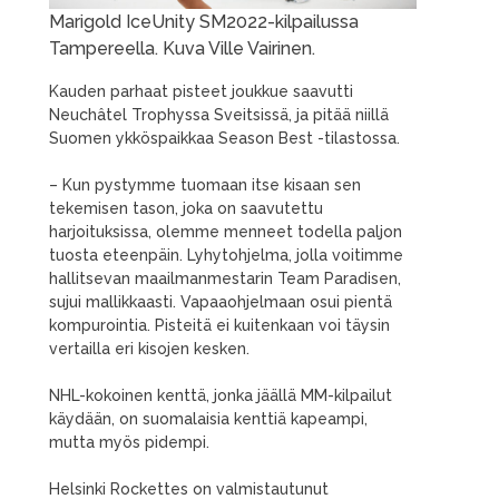
Marigold IceUnity SM2022-kilpailussa
Tampereella. Kuva Ville Vairinen.
Kauden parhaat pisteet joukkue saavutti
Neuchâtel Trophyssa Sveitsissä, ja pitää niillä
Suomen ykköspaikkaa Season Best -tilastossa.
– Kun pystymme tuomaan itse kisaan sen
tekemisen tason, joka on saavutettu
harjoituksissa, olemme menneet todella paljon
tuosta eteenpäin. Lyhytohjelma, jolla voitimme
hallitsevan maailmanmestarin Team Paradisen,
sujui mallikkaasti. Vapaaohjelmaan osui pientä
kompurointia. Pisteitä ei kuitenkaan voi täysin
vertailla eri kisojen kesken.
NHL-kokoinen kenttä, jonka jäällä MM-kilpailut
käydään, on suomalaisia kenttiä kapeampi,
mutta myös pidempi.
Helsinki Rockettes on valmistautunut