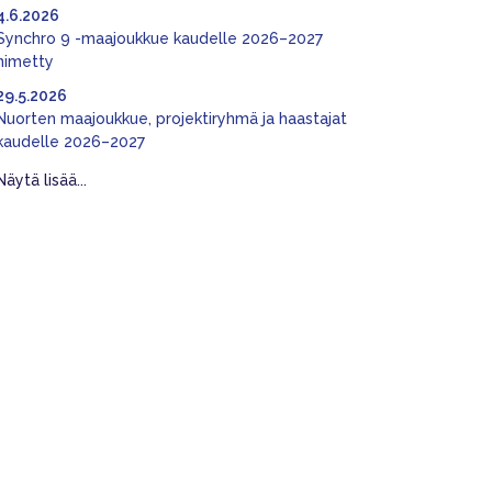
4.6.2026
Synchro 9 -maajoukkue kaudelle 2026–2027
nimetty
29.5.2026
Nuorten maajoukkue, projektiryhmä ja haastajat
kaudelle 2026–2027
Näytä lisää...