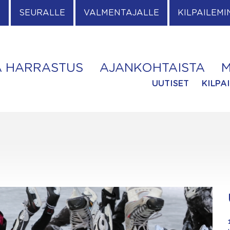
E
SEURALLE
VALMENTAJALLE
KILPAILEMI
A HARRASTUS
AJANKOHTAISTA
M
UUTISET
KILPA