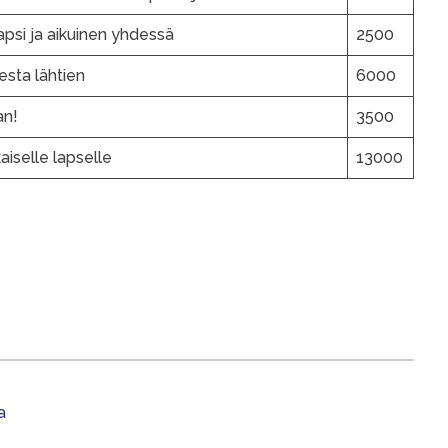
lapsi ja aikuinen yhdessä
2500
esta lähtien
6000
an!
3500
kaiselle lapselle
13000
a