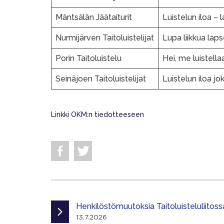
Mäntsälän Jäätaiturit
Luistelun iloa – 
Nurmijärven Taitoluistelijat
Lupa liikkua laps
Porin Taitoluistelu
Hei, me luistella
Seinäjoen Taitoluistelijat
Luistelun iloa jo
Linkki OKM:n tiedotteeseen
Henkilöstömuutoksia Taitoluisteluliitoss
13.7.2026