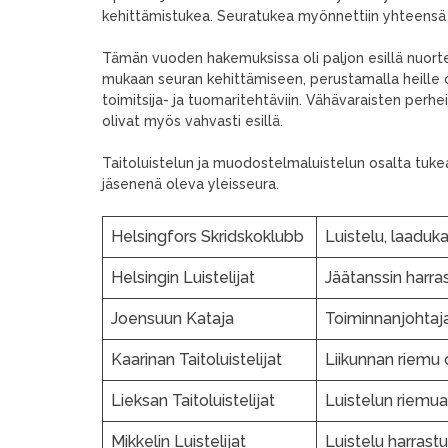
kehittämistukea. Seuratukea myönnettiin yhteensä
Tämän vuoden hakemuksissa oli paljon esillä nuort
mukaan seuran kehittämiseen, perustamalla heille o
toimitsija- ja tuomaritehtäviin. Vähävaraisten perh
olivat myös vahvasti esillä.
Taitoluistelun ja muodostelmaluistelun osalta tukea 
jäsenenä oleva yleisseura.
Helsingfors Skridskoklubb
Luistelu, laaduk
Helsingin Luistelijat
Jäätanssin harr
Joensuun Kataja
Toiminnanjohtaj
Kaarinan Taitoluistelijat
Liikunnan riemu 
Lieksan Taitoluistelijat
Luistelun riemu
Mikkelin Luistelijat
Luistelu harrastu