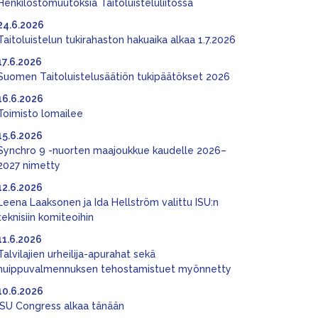
Henkilöstömuutoksia Taitoluisteluliitossa
24.6.2026
Taitoluistelun tukirahaston hakuaika alkaa 1.7.2026
17.6.2026
Suomen Taitoluistelusäätiön tukipäätökset 2026
16.6.2026
Toimisto lomailee
15.6.2026
Synchro 9 -nuorten maajoukkue kaudelle 2026–
2027 nimetty
12.6.2026
Leena Laaksonen ja Ida Hellström valittu ISU:n
teknisiin komiteoihin
11.6.2026
Talvilajien urheilija-apurahat sekä
huippuvalmennuksen tehostamistuet myönnetty
10.6.2026
ISU Congress alkaa tänään