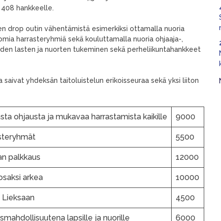
 408 hankkeelle.
en drop outin vähentämistä esimerkiksi ottamalla nuoria
mia harrasteryhmiä sekä kouluttamalla nuoria ohjaaja-,
eiden lasten ja nuorten tukeminen sekä perheliikuntahankkeet
saivat yhdeksän taitoluistelun erikoisseuraa sekä yksi liiton
asta ohjausta ja mukavaa harrastamista kaikille
9000
asteryhmät
5500
an palkkaus
12000
osaksi arkea
10000
a Lieksaan
4500
smahdollisuutena lapsille ja nuorille
6000