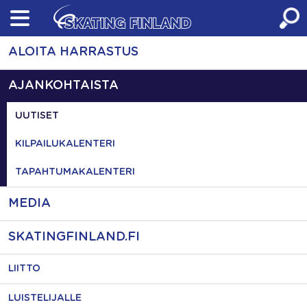
Skip
to
content
ALOITA HARRASTUS
AJANKOHTAISTA
UUTISET
KILPAILUKALENTERI
TAPAHTUMAKALENTERI
MEDIA
SKATINGFINLAND.FI
LIITTO
LUISTELIJALLE