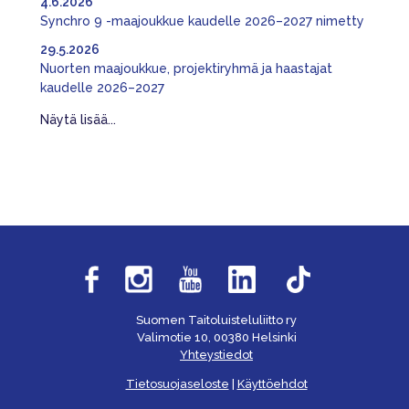
4.6.2026
Synchro 9 -maajoukkue kaudelle 2026–2027 nimetty
29.5.2026
Nuorten maajoukkue, projektiryhmä ja haastajat
kaudelle 2026–2027
Näytä lisää...
Suomen Taitoluisteluliitto ry
Valimotie 10, 00380 Helsinki
Yhteystiedot
Tietosuojaseloste
|
Käyttöehdot