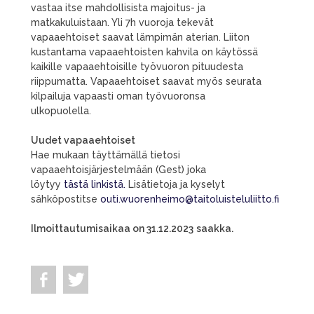
vastaa itse mahdollisista majoitus- ja
matkakuluistaan. Yli 7h vuoroja tekevät
vapaaehtoiset saavat lämpimän aterian. Liiton
kustantama vapaaehtoisten kahvila on käytössä
kaikille vapaaehtoisille työvuoron pituudesta
riippumatta. Vapaaehtoiset saavat myös seurata
kilpailuja vapaasti oman työvuoronsa
ulkopuolella.
Uudet vapaaehtoiset
Hae mukaan täyttämällä tietosi
vapaaehtoisjärjestelmään (Gest) joka
löytyy
t
ästä linkistä
.
Lisätietoja ja kyselyt
sähköpostitse
outi.wuorenheimo@taitoluisteluliitto.fi
Ilmoittautumisaikaa on 31.12.2023
saakka.