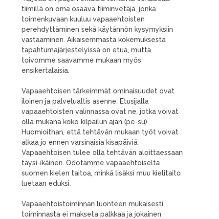
tiimillä on oma osaava tiiminvetäjä, jonka
toimenkuvaan kuuluu vapaaehtoisten
perehdyttäminen sekä käytännön kysymyksiin
vastaaminen. Aikaisemmasta kokemuksesta
tapahtumajärjestelyissä on etua, mutta
toivomme saavamme mukaan myös
ensikertalaisia.
Vapaaehtoisen tärkeimmät ominaisuudet ovat
iloinen ja palvelualtis asenne. Etusijalla
vapaaehtoisten valinnassa ovat ne, jotka voivat
olla mukana koko kilpailun ajan (pe-su).
Huomioithan, että tehtävän mukaan työt voivat
alkaa jo ennen varsinaisia kisapäiviä.
Vapaaehtoisen tulee olla tehtävän aloittaessaan
täysi-ikäinen. Odotamme vapaaehtoiselta
suomen kielen taitoa, minkä lisäksi muu kielitaito
luetaan eduksi.
Vapaaehtoistoiminnan luonteen mukaisesti
toiminnasta ei makseta palkkaa ja jokainen