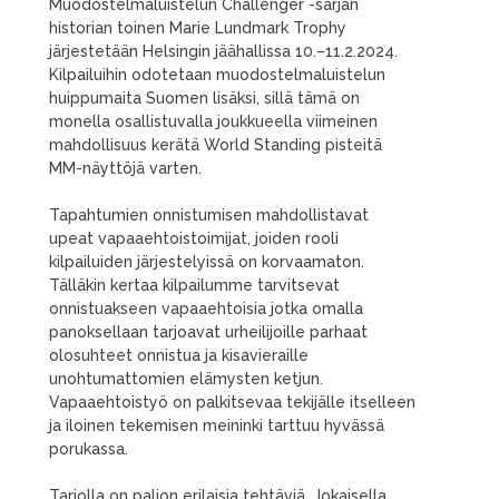
Muodostelmaluistelun Challenger -sarjan
historian toinen Marie Lundmark Trophy
järjestetään Helsingin jäähallissa 10.–11.2.2024.
Kilpailuihin odotetaan muodostelmaluistelun
huippumaita Suomen lisäksi, sillä tämä on
monella osallistuvalla joukkueella viimeinen
mahdollisuus kerätä World Standing pisteitä
MM-näyttöjä varten.
Tapahtumien onnistumisen mahdollistavat
upeat vapaaehtoistoimijat, joiden rooli
kilpailuiden järjestelyissä on korvaamaton.
Tälläkin kertaa kilpailumme tarvitsevat
onnistuakseen vapaaehtoisia jotka omalla
panoksellaan tarjoavat urheilijoille parhaat
olosuhteet onnistua ja kisavieraille
unohtumattomien elämysten ketjun.
Vapaaehtoistyö on palkitsevaa tekijälle itselleen
ja iloinen tekemisen meininki tarttuu hyvässä
porukassa.
Tarjolla on paljon erilaisia tehtäviä. Jokaisella