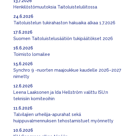
13.7.2026
Henkilöstömuutoksia Taitoluisteluliitossa
24.6.2026
Taitoluistelun tukirahaston hakuaika alkaa 1.7.2026
17.6.2026
Suomen Taitoluistelusäätiön tukipäätökset 2026
16.6.2026
Toimisto lomailee
15.6.2026
Synchro 9 -nuorten maajoukkue kaudelle 2026–2027
nimetty
12.6.2026
Leena Laaksonen ja Ida Hellström valittu ISU:n
teknisiin komiteoihin
11.6.2026
Talvilajien urheilija-apurahat sekä
huippuvalmennuksen tehostamistuet myönnetty
10.6.2026