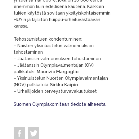
yhteensä 135 000 €, joka on 10 000 euroa
enemmän kuin edellisenä kautena. Kaikkien
tukien käytöstä sovitaan yksityiskohtaisemmin
HUY:n ja lajiliiton huippu-urheiluvastaavan
kanssa.
Tehostamistuen kohdentuminen:
– Naisten yksinluistelun valmennuksen
tehostaminen
– Jäätanssin valmennuksen tehostaminen
– Jäätanssin Olympiavalmentajan (OV)
palkkatuki:
Maurizio Margaglio
– Yksinluistelun Nuorten Olympiavalmentajan
(NOV) palkkatuki:
Sirkka Kaipio
– Urheilijoiden terveysturvavakuutukset
Suomen Olympiakomitean tiedote aiheesta.