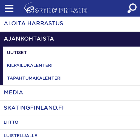
Skip
to
content
ALOITA HARRASTUS
AJANKOHTAISTA
UUTISET
KILPAILUKALENTERI
TAPAHTUMAKALENTERI
MEDIA
SKATINGFINLAND.FI
LIITTO
LUISTELIJALLE