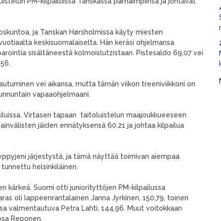
uistelun PM-kilpailuissa Tanskassa parhaimpiinsa ja johtavat
loskuntoa, ja Tanskan Hørsholmissa käyty miesten
-vuotiaalta keskisuomalaiselta. Hän keräsi ohjelmansa
ointia sisältäneestä kolmoislutzistaan. Pistesaldo 69,07 vei
56.
lautuminen vei aikansa, mutta tämän viikon treeniviikkoni on
sunnuntain vapaaohjelmaani.
ailuissa. Virtasen tapaan taitoluistelun maajoukkueeseen
nvälisten jäiden ennätyksensä 60,21 ja johtaa kilpailua
yppyjeni järjestystä, ja tämä näyttää toimivan aiempaa
 tunnettu helsinkiläinen.
n kärkeä. Suomi otti juniorityttöjen PM-kilpailussa
paras oli lappeenrantalainen Janna Jyrkinen, 150,79, toinen
ssa valmentautuva Petra Lahti, 144,96. Muut voitokkaan
Rosa Reponen.