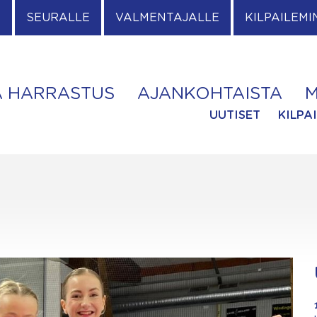
E
SEURALLE
VALMENTAJALLE
KILPAILEMI
A HARRASTUS
AJANKOHTAISTA
M
UUTISET
KILPA