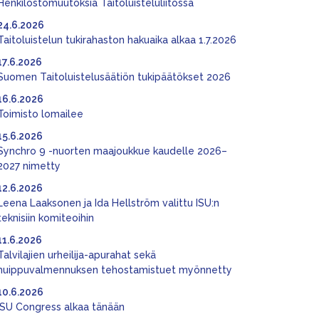
Henkilöstömuutoksia Taitoluisteluliitossa
24.6.2026
Taitoluistelun tukirahaston hakuaika alkaa 1.7.2026
17.6.2026
Suomen Taitoluistelusäätiön tukipäätökset 2026
16.6.2026
Toimisto lomailee
15.6.2026
Synchro 9 -nuorten maajoukkue kaudelle 2026–
2027 nimetty
12.6.2026
Leena Laaksonen ja Ida Hellström valittu ISU:n
teknisiin komiteoihin
11.6.2026
Talvilajien urheilija-apurahat sekä
huippuvalmennuksen tehostamistuet myönnetty
10.6.2026
ISU Congress alkaa tänään