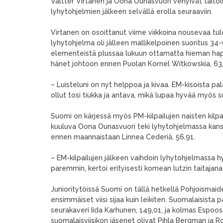
Valtter Virtanen ja Oona Ounasvuori venyivät taitol
lyhytohjelmien jälkeen selvällä erolla seuraaviin.
Virtanen on osoittanut viime viikkoina nousevaa tu
lyhytohjelma oli jälleen mallikelpoinen suoritus 34
elementeistä plussaa lukuun ottamatta hieman hapar
hänet johtoon ennen Puolan Kornel Witkowskia, 63,
– Luisteluni on nyt helppoa ja kivaa. EM-kisoista pa
ollut tosi tiukka ja antava, mikä lupaa hyvää myös 
Suomi on kärjessä myös PM-kilpailujen naisten kilp
kuuluva Oona Ounasvuori teki lyhytohjelmassa kansai
ennen maannaistaan Linnea Cederiä, 56,91.
– EM-kilpailujen jälkeen vaihdoin lyhytohjelmassa h
paremmin, kertoi erityisesti komean lutzin taitajana
Junioritytöissä Suomi on tällä hetkellä Pohjoismaide
ensimmäiset viisi sijaa kuin leikiten. Suomalaisista 
seurakaveri Iida Karhunen, 149,01, ja kolmas Espoo
suomalaisviisikon jäsenet olivat Pihla Bergman ja 