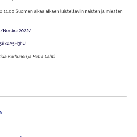
lo 11.00 Suomen aikaa alkaen luisteltaviin naisten ja miesten
dk/Nordics2022/
958xdA5H3hU
Iida Karhunen ja Petra Lahti.
a