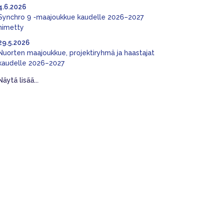
4.6.2026
Synchro 9 -maajoukkue kaudelle 2026–2027
nimetty
29.5.2026
Nuorten maajoukkue, projektiryhmä ja haastajat
kaudelle 2026–2027
Näytä lisää...