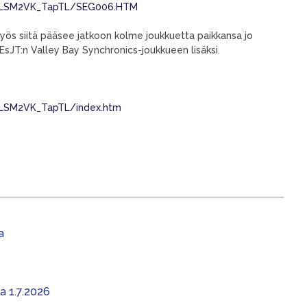
19/MLSM2VK_TapTL/SEG006.HTM
yös siitä pääsee jatkoon kolme joukkuetta paikkansa jo
 EsJT:n Valley Bay Synchronics-joukkueen lisäksi.
9/MLSM2VK_TapTL/index.htm
a
aa 1.7.2026