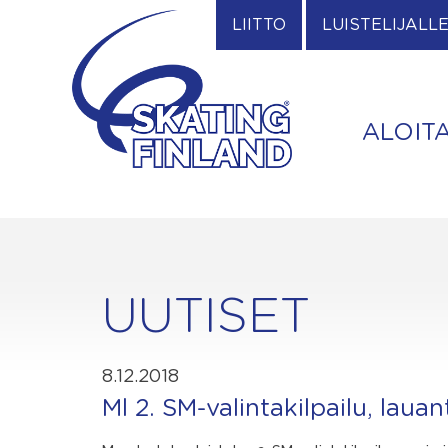
Skip
LIITTO
LUISTELIJALL
to
content
ALOIT
UUTISET
8.12.2018
Ml 2. SM-valintakilpailu, lauan