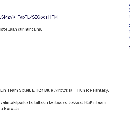
19/MLSM2VK_TapTL/SEG001.HTM
stellaan sunnuntaina.
L:n Team Soleil, ETK:n Blue Arrows ja TTK:n Ice Fantasy.
 valintakilpailusta tälläkin kertaa voitokkaat HSK:nTeam
a Borealis.