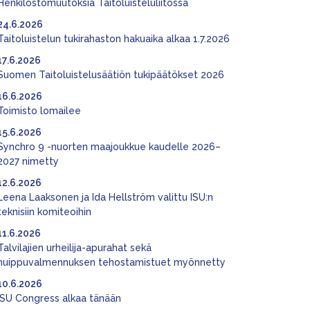
Henkilöstömuutoksia Taitoluisteluliitossa
24.6.2026
Taitoluistelun tukirahaston hakuaika alkaa 1.7.2026
17.6.2026
Suomen Taitoluistelusäätiön tukipäätökset 2026
16.6.2026
Toimisto lomailee
15.6.2026
Synchro 9 -nuorten maajoukkue kaudelle 2026–
2027 nimetty
12.6.2026
Leena Laaksonen ja Ida Hellström valittu ISU:n
teknisiin komiteoihin
11.6.2026
Talvilajien urheilija-apurahat sekä
huippuvalmennuksen tehostamistuet myönnetty
10.6.2026
ISU Congress alkaa tänään