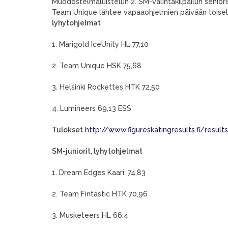
Muodostelmaluistelun 2. SM-valintakilpailun senioris
Team Unique lähtee vapaaohjelmien päivään toiselta
lyhytohjelmat
1. Marigold IceUnity HL 77,10
2. Team Unique HSK 75,68
3. Helsinki Rockettes HTK 72,50
4. Lumineers 69,13 ESS
Tulokset
http://www.figureskatingresults.fi/re
SM-juniorit, lyhytohjelmat
1. Dream Edges Kaari, 74,83
2. Team Fintastic HTK 70,96
3. Musketeers HL 66,4