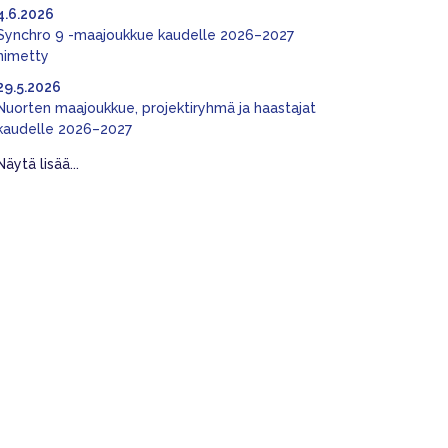
4.6.2026
Synchro 9 -maajoukkue kaudelle 2026–2027
nimetty
29.5.2026
Nuorten maajoukkue, projektiryhmä ja haastajat
kaudelle 2026–2027
Näytä lisää...