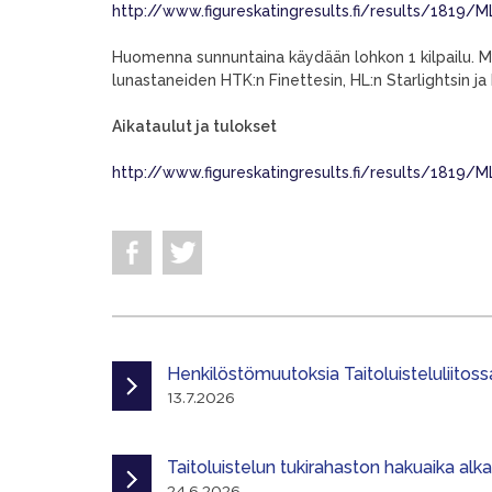
http://www.figureskatingresults.fi/results/18
Huomenna sunnuntaina käydään lohkon 1 kilpailu. M
lunastaneiden HTK:n Finettesin, HL:n Starlightsin ja
Aikataulut ja tulokset
http://www.figureskatingresults.fi/results/181
Henkilöstömuutoksia Taitoluisteluliitoss
13.7.2026
Taitoluistelun tukirahaston hakuaika alk