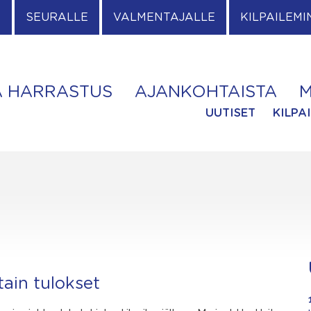
E
SEURALLE
VALMENTAJALLE
KILPAILEMI
A HARRASTUS
AJANKOHTAISTA
M
UUTISET
KILPA
tain tulokset