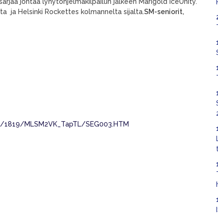
arjaa johtaa lyhytohjelmakilpailun jälkeen Marigold IceUnity.
 ja Helsinki Rockettes kolmannelta sijalta.
SM-seniorit,
sults/1819/MLSM2VK_TapTL/SEG003.HTM