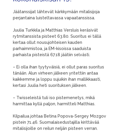
Jäätanssijat lähtevät kärkkymään mitalisijoja
perjantaina luisteltavassa vapaatanssissa.
Juulia Turkkila ja Matthias Versluis keräsivät
rytmitanssista pisteet 63.80. Suoritus ei tällä
kertaa ollut nousujohteisen kauden
parhaimmistoa, ja EM-kisoissa saaduista
parhaista pisteistä 67.18 jäätiin selvästi.
– Ei olla ihan tyytyväisiä, ei ollut paras suoritus
tänään. Alun virheen jälkeen yritettiin antaa
kaikkemme ja loppu sujuikin ihan mallikkaasti,
kertasi Juulia heti suorituksen jälkeen.
– Twisseleistä tuli iso pistemenetys, mikä
harmittaa kyllä paljon, harmitteli Matthias.
Kilpailua johtaa Betina Popova-Sergey Mozgov
pistein 71.46. Suomalaisedustajilla kirittävää
mitalisijoille on reilun neljän pisteen verran.