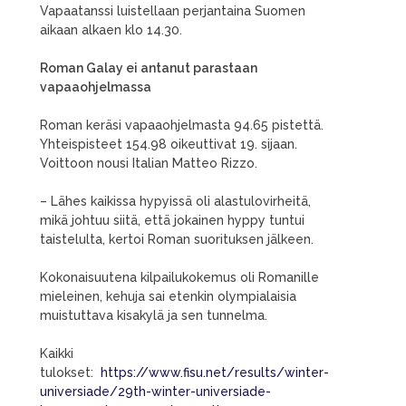
Vapaatanssi luistellaan perjantaina Suomen
aikaan alkaen klo 14.30.
Roman Galay ei antanut parastaan
vapaaohjelmassa
Roman keräsi vapaaohjelmasta 94.65 pistettä.
Yhteispisteet 154.98 oikeuttivat 19. sijaan.
Voittoon nousi Italian Matteo Rizzo.
– Lähes kaikissa hypyissä oli alastulovirheitä,
mikä johtuu siitä, että jokainen hyppy tuntui
taistelulta, kertoi Roman suorituksen jälkeen.
Kokonaisuutena kilpailukokemus oli Romanille
mieleinen, kehuja sai etenkin olympialaisia
muistuttava kisakylä ja sen tunnelma.
Kaikki
tulokset:
https://www.fisu.net/results/winter-
universiade/29th-winter-universiade-