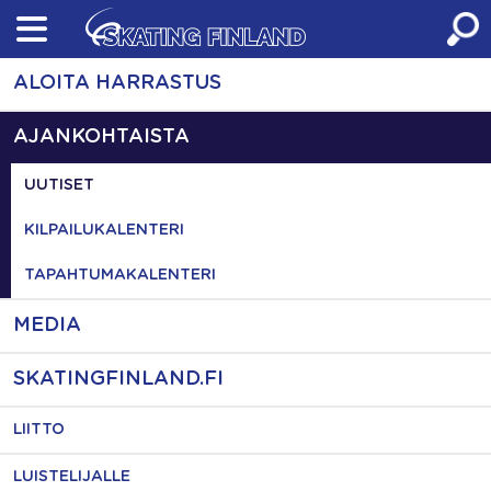
Skip
to
content
ALOITA HARRASTUS
AJANKOHTAISTA
UUTISET
KILPAILUKALENTERI
TAPAHTUMAKALENTERI
MEDIA
SKATINGFINLAND.FI
LIITTO
LUISTELIJALLE