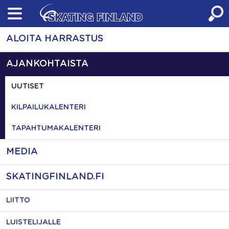
Skip
to
content
ALOITA HARRASTUS
AJANKOHTAISTA
UUTISET
KILPAILUKALENTERI
TAPAHTUMAKALENTERI
MEDIA
SKATINGFINLAND.FI
LIITTO
LUISTELIJALLE