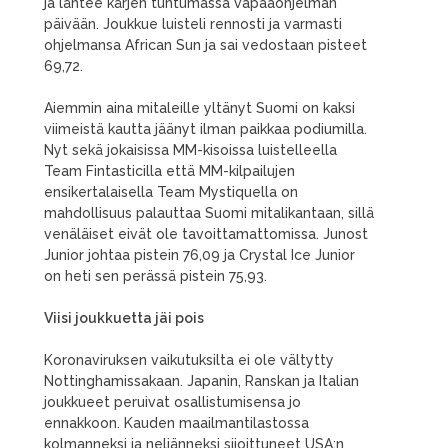
ja lähtee kärjen tuntumassa vapaaohjelman
päivään. Joukkue luisteli rennosti ja varmasti
ohjelmansa African Sun ja sai vedostaan pisteet
69,72.
Aiemmin aina mitaleille yltänyt Suomi on kaksi
viimeistä kautta jäänyt ilman paikkaa podiumilla.
Nyt sekä jokaisissa MM-kisoissa luistelleella
Team Fintasticilla että MM-kilpailujen
ensikertalaisella Team Mystiquella on
mahdollisuus palauttaa Suomi mitalikantaan, sillä
venäläiset eivät ole tavoittamattomissa. Junost
Junior johtaa pistein 76,09 ja Crystal Ice Junior
on heti sen perässä pistein 75,93.
Viisi joukkuetta jäi pois
Koronaviruksen vaikutuksilta ei ole vältytty
Nottinghamissakaan. Japanin, Ranskan ja Italian
joukkueet peruivat osallistumisensa jo
ennakkoon. Kauden maailmantilastossa
kolmanneksi ja neljänneksi sijoittuneet USA:n