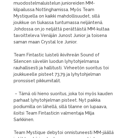
muodostelmaluistelun junioreiden MM-
kilpailussa Nottinghamissa. Myös Team
Mystiquella on kaikki mahdollisuudet, sillä
joukkue on tiukassa tuntumassa neljäntenä.
Johdossa on jo neljättä perättäistä MM-kultaa
tavoitteleva Venäjän Junost Junior ja toisena
saman maan Crystal Ice Junior.
Team Fintastic luisteli ikivihreän Sound of
Silencen säveliin luodun lyhytohjelmansa
rauhallisesti ja hallitusti. Virheetön suoritus toi
joukkueelle pisteet 73,79 ja lyhytohjelman
pronssiset pikkumitalit.
– Tämä oli hieno suoritus, joka toi myös kauden
parhaat lyhytohjelman pisteet. Nyt paikka
podiumilla on lähellä, sillä tilanne on lupaava,
iloitsi Team Fintasticin valmentaja Milja
Sarkkinen.
Team Mystique debytoi onnistuneesti MM-jäällä