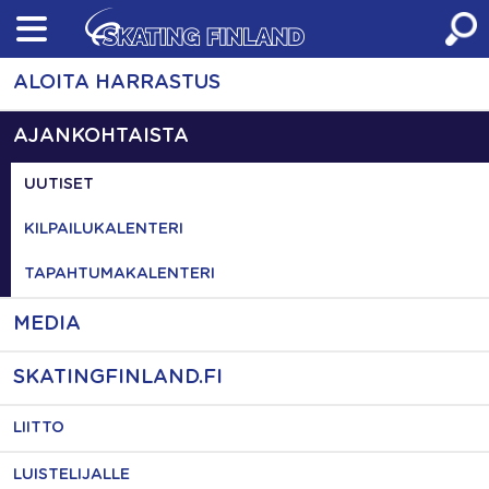
Skip
to
content
ALOITA HARRASTUS
AJANKOHTAISTA
UUTISET
KILPAILUKALENTERI
TAPAHTUMAKALENTERI
MEDIA
SKATINGFINLAND.FI
LIITTO
LUISTELIJALLE