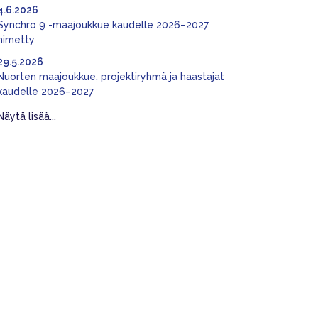
4.6.2026
Synchro 9 -maajoukkue kaudelle 2026–2027
nimetty
29.5.2026
Nuorten maajoukkue, projektiryhmä ja haastajat
kaudelle 2026–2027
Näytä lisää...