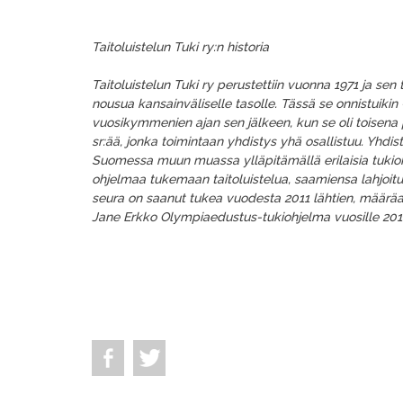
Taitoluistelun Tuki ry:n historia
Taitoluistelun Tuki ry perustettiin vuonna 1971 ja sen t
nousua kansainväliselle tasolle. Tässä se onnistuikin 
vuosikymmenien ajan sen jälkeen, kun se oli toisena
sr:ää, jonka toimintaan yhdistys yhä osallistuu. Yhd
Suomessa muun muassa ylläpitämällä erilaisia tukio
ohjelmaa tukemaan taitoluistelua, saamiensa lahjoitus
seura on saanut tukea vuodesta 2011 lähtien, määräa
Jane Erkko Olympiaedustus-tukiohjelma vuosille 201