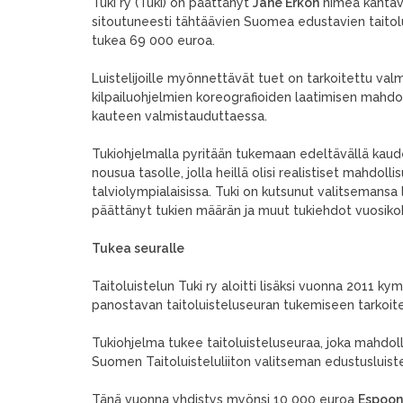
Tuki ry (Tuki) on päättänyt
Jane Erkon
nimeä kantava
sitoutuneesti tähtäävien Suomea edustavien taitoluis
tukea 69 000 euroa.
Luistelijoille myönnettävät tuet on tarkoitettu val
kilpailuohjelmien koreografioiden laatimisen mahdoll
kauteen valmistauduttaessa.
Tukiohjelmalla pyritään tukemaan edeltävällä kaude
nousua tasolle, jolla heillä olisi realistiset mahd
talviolympialaisissa. Tuki on kutsunut valitsemansa l
päättänyt tukien määrän ja muut tukiehdot vuosiko
Tukea seuralle
Taitoluistelun Tuki ry aloitti lisäksi vuonna 2011 
panostavan taitoluisteluseuran tukemiseen tarkoit
Tukiohjelma tukee taitoluisteluseuraa, joka mahdolli
Suomen Taitoluisteluliiton valitseman edustusluisteli
Tänä vuonna yhdistys myönsi 10 000 euroa
Espoon 