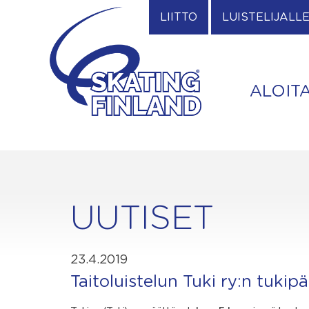
Skip
LIITTO
LUISTELIJALL
to
content
ALOIT
UUTISET
23.4.2019
Taitoluistelun Tuki ry:n tuki