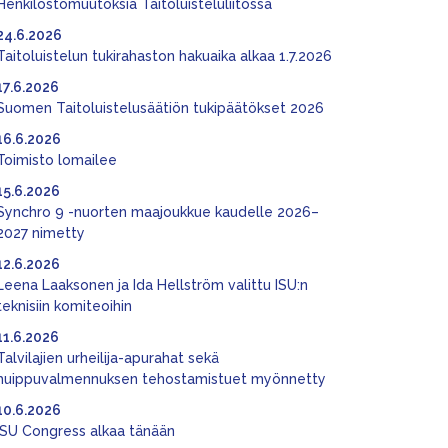
Henkilöstömuutoksia Taitoluisteluliitossa
24.6.2026
Taitoluistelun tukirahaston hakuaika alkaa 1.7.2026
17.6.2026
Suomen Taitoluistelusäätiön tukipäätökset 2026
16.6.2026
Toimisto lomailee
15.6.2026
Synchro 9 -nuorten maajoukkue kaudelle 2026–
2027 nimetty
12.6.2026
Leena Laaksonen ja Ida Hellström valittu ISU:n
teknisiin komiteoihin
11.6.2026
Talvilajien urheilija-apurahat sekä
huippuvalmennuksen tehostamistuet myönnetty
10.6.2026
ISU Congress alkaa tänään