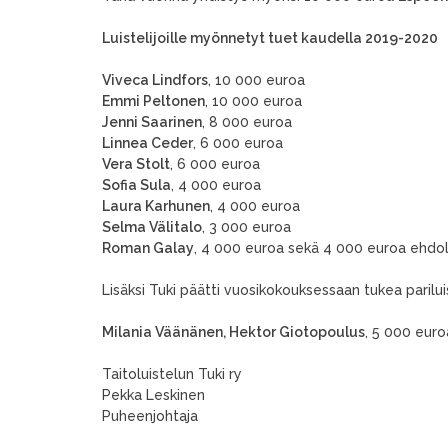
Luistelijoille myönnetyt tuet kaudella 2019-2020
Viveca Lindfors
, 10 000 euroa
Emmi Peltonen
, 10 000 euroa
Jenni Saarinen
, 8 000 euroa
Linnea Ceder
, 6 000 euroa
Vera Stolt
, 6 000 euroa
Sofia Sula
, 4 000 euroa
Laura Karhunen
, 4 000 euroa
Selma Välitalo
, 3 000 euroa
Roman Galay
, 4 000 euroa sekä 4 000 euroa ehdol
Lisäksi Tuki päätti vuosikokouksessaan tukea parilui
Milania Väänänen, Hektor Giotopoulus
, 5 000 eur
Taitoluistelun Tuki ry
Pekka Leskinen
Puheenjohtaja