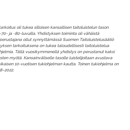
arkoitus oli tukea silloisen kansallisen taitoluistelun tason
-70- ja -80-luvuilla. Yhdistyksen toiminta oli vähäistä
 perustajana ollut synnyttämässä Suomen Taitoluistelusäätiö
istyksen tarkoituksena on tukea
taloudellisesti taitoluistelua
hjelmia. Tällä vuosikymmenellä yhdistys on perustanut kaksi
ten myötä. Kansainväliselle tasolle luistelijoitaan avustava
ikaisen 10-vuotisen tukiohjelman kautta. Toinen tukiohjelma on
8–2022.