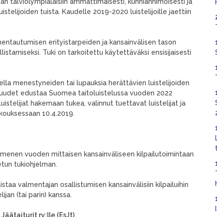
n talviolympialaisiin ammattimaisesti, kunnianhimoisesti ja
telijoiden tuista. Kaudelle 2019-2020 luistelijoille jaettiin
mentautumisen erityistarpeiden ja kansainvälisen tason
istamiseksi. Tuki on tarkoitettu käytettäväksi ensisijaisesti
lla menestyneiden tai lupauksia herättävien luistelijoiden
ollisuudet edustaa Suomea taitoluistelussa vuoden 2022
uistelijat hakemaan tukea, valinnut tuettavat luistelijat ja
kouksessaan 10.4.2019.
kymmenen vuoden mittaisen kansainväliseen kilpailutoimintaan
etun tukiohjelman.
staa valmentajan osallistumisen kansainvälisiin kilpailuihin
jan (tai parin) kanssa.
Jäätaiturit ry:lle (EsJt).