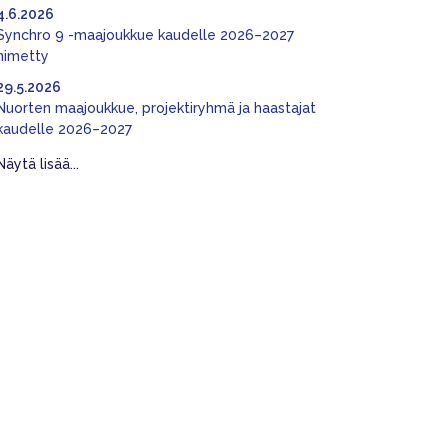
4.6.2026
Synchro 9 -maajoukkue kaudelle 2026–2027
nimetty
29.5.2026
Nuorten maajoukkue, projektiryhmä ja haastajat
kaudelle 2026–2027
Näytä lisää...