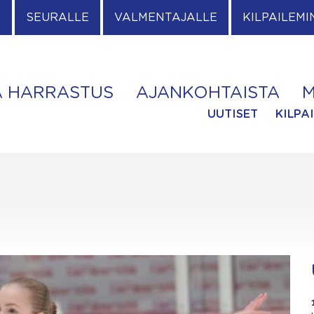
E
SEURALLE
VALMENTAJALLE
KILPAILEMI
A HARRASTUS
AJANKOHTAISTA
M
UUTISET
KILPA