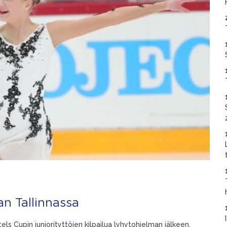
an Tallinnassa
els Cupin juniorityttöjen kilpailua lyhytohjelman jälkeen.