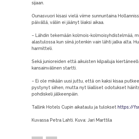
sijaan.
Ounasvuori kisasi vielä viime sunnuntaina Hollannissa.
päivällä, väliin ei jäänyt liiaksi aikaa.
– Lähdin tekemään kolmois-kolmoisyhdistelmää, mutta
alastulossa kun siinä jotenkin vain lähti jalka alta. 
harmitteli.
Sekä junioreiden että aikuisten kilpailuja kiertäneel
kansainvälinen startti.
– Ei ole mikään uusi juttu, että on kaksi kisaa putkeen
pystynyt siihen, mutta nyt liialliset odotukset häi
pohdiskeli jälkeenpäin.
Tallink Hotels Cupin aikataulu ja tulokset
https://f
Kuvassa Petra Lahti. Kuva: Jari Marttila