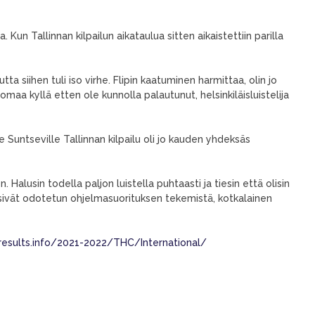
 Kun Tallinnan kilpailun aikataulua sitten aikaistettiin parilla
 siihen tuli iso virhe. Flipin kaatuminen harmittaa, olin jo
Huomaa kyllä etten ole kunnolla palautunut, helsinkiläisluistelija
le Suntseville Tallinnan kilpailu oli jo kauden yhdeksäs
. Halusin todella paljon luistella puhtaasti ja tiesin että olisin
ritsivät odotetun ohjelmasuorituksen tekemistä, kotkalainen
sresults.info/2021-2022/THC/International/