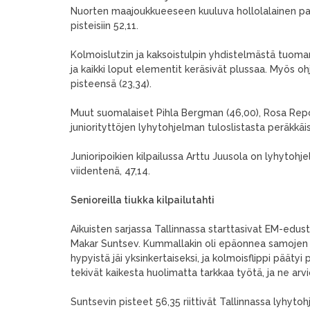
Nuorten maajoukkueeseen kuuluva hollolalainen para
pisteisiin 52,11.
Kolmoislutzin ja kaksoistulpin yhdistelmästä tuomar
ja kaikki loput elementit keräsivät plussaa. Myös o
pisteensä (23,34).
Muut suomalaiset Pihla Bergman (46,00), Rosa Repo
juniorityttöjen lyhytohjelman tuloslistasta peräkkäisi
Junioripoikien kilpailussa Arttu Juusola on lyhytohj
viidentenä, 47,14.
Senioreilla tiukka kilpailutahti
Aikuisten sarjassa Tallinnassa starttasivat EM-edu
Makar Suntsev. Kummallakin oli epäonnea samojen
hypyistä jäi yksinkertaiseksi, ja kolmoisflippi pääty
tekivät kaikesta huolimatta tarkkaa työtä, ja ne arvio
Suntsevin pisteet 56,35 riittivät Tallinnassa lyh