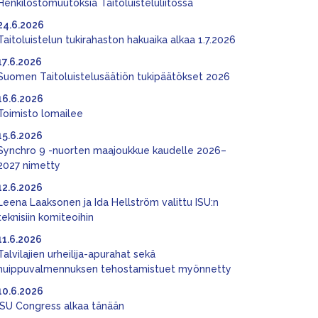
Henkilöstömuutoksia Taitoluisteluliitossa
24.6.2026
Taitoluistelun tukirahaston hakuaika alkaa 1.7.2026
17.6.2026
Suomen Taitoluistelusäätiön tukipäätökset 2026
16.6.2026
Toimisto lomailee
15.6.2026
Synchro 9 -nuorten maajoukkue kaudelle 2026–
2027 nimetty
12.6.2026
Leena Laaksonen ja Ida Hellström valittu ISU:n
teknisiin komiteoihin
11.6.2026
Talvilajien urheilija-apurahat sekä
huippuvalmennuksen tehostamistuet myönnetty
10.6.2026
ISU Congress alkaa tänään