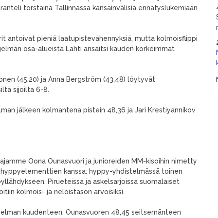
nteli torstaina Tallinnassa kansainvälisiä ennätyslukemiaan
it antoivat pieniä laatupistevähennyksiä, mutta kolmoisflippi
hjelman osa-alueista Lahti ansaitsi kauden korkeimmat
nen (45,20) ja Anna Bergström (43,48) löytyvät
ltä sijoilta 6-8.
elman jälkeen kolmantena pistein 48,36 ja Jari Krestiyannikov
stajamme Oona Ounasvuori ja junioreiden MM-kisoihin nimetty
 hyppyelementtien kanssa: hyppy-yhdistelmässä toinen
i pyllähdykseen. Pirueteissa ja askelsarjoissa suomalaiset
itiin kolmois- ja neloistason arvoisiksi.
ytohjelman kuudenteen, Ounasvuoren 48,45 seitsemänteen