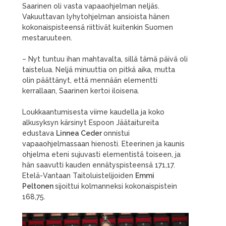
Saarinen oli vasta vapaaohjelman neljäs.
Vakuuttavan lyhytohjelman ansioista hänen
kokonaispisteensä riittivät kuitenkin Suomen
mestaruuteen.
– Nyt tuntuu ihan mahtavalta, sillä tämä päivä oli
taistelua. Neljä minuuttia on pitkä aika, mutta
olin päättänyt, että mennään elementti
kerrallaan, Saarinen kertoi iloisena.
Loukkaantumisesta viime kaudella ja koko
alkusyksyn kärsinyt Espoon Jäätaitureita
edustava
Linnea Ceder
onnistui
vapaaohjelmassaan hienosti. Eteerinen ja kaunis
ohjelma eteni sujuvasti elementistä toiseen, ja
hän saavutti kauden ennätyspisteensä 171,17.
Etelä-Vantaan Taitoluistelijoiden
Emmi
Peltonen
sijoittui kolmanneksi kokonaispistein
168,75.