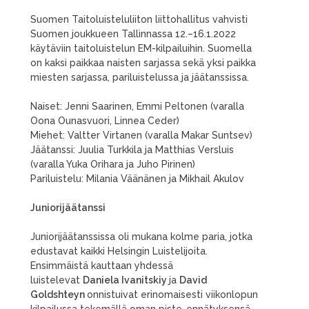
Suomen Taitoluisteluliiton liittohallitus vahvisti
Suomen joukkueen Tallinnassa 12.–16.1.2022
käytäviin taitoluistelun EM-kilpailuihin. Suomella
on kaksi paikkaa naisten sarjassa sekä yksi paikka
miesten sarjassa, pariluistelussa ja jäätanssissa.
Naiset: Jenni Saarinen, Emmi Peltonen (varalla
Oona Ounasvuori, Linnea Ceder)
Miehet: Valtter Virtanen (varalla Makar Suntsev)
Jäätanssi: Juulia Turkkila ja Matthias Versluis
(varalla Yuka Orihara ja Juho Pirinen)
Pariluistelu: Milania Väänänen ja Mikhail Akulov
Juniorijäätanssi
Juniorijäätanssissa oli mukana kolme paria, jotka
edustavat kaikki Helsingin Luistelijoita.
Ensimmäistä kauttaan yhdessä
luistelevat
Daniela Ivanitskiy
ja
David
Goldshteyn
onnistuivat erinomaisesti viikonlopun
kilpailussa tekemällä oman piste-ennätyksensä