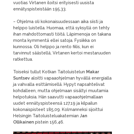
vuotias Virtanen iloitsi erityisesti uusista
ennätyspisteistään 195,33.
– Ohjelma oli kokonaisuudessaan aika siisti ja
helppo luistella. Huomaa, että syksyllä on tehty
ihan mahdottomasti töitä. Läpimenoja on takana
monta kymmentä ellei satoja. Fysiikka on
kunnossa. Oli helppo ja rento fiilis, kun ei
tarvinnut säästellä, Virtanen kertoi mestaruuden
ratkettua.
Toiseksi tullut Kotkan Taitoluistelun
Makar
Suntsev
aloitti vapaaohjelman hyvällä energialla
ja vahvalla esittämisellä. Hypyt napsahtelivat
kohdalleen, mutta ohjelmaan sisältyi muutamia
helpotuksia. Hän saavutti vapaaohjelmallaan
uudet ennätyspisteensä 127,19 ja kilpailun
kokonaispisteet 185,09. Kolmanneksi sijoittui
Helsingin Taitoluisteluakatemian
Jan
Ollikainen
pistein 156,46.