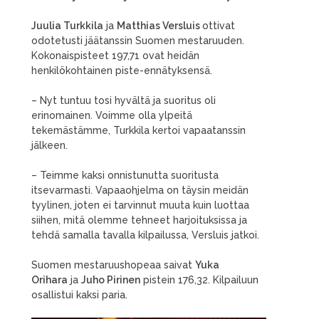
Juulia Turkkila
ja
Matthias Versluis
ottivat
odotetusti jäätanssin Suomen mestaruuden.
Kokonaispisteet 197,71 ovat heidän
henkilökohtainen piste-ennätyksensä.
– Nyt tuntuu tosi hyvältä ja suoritus oli
erinomainen. Voimme olla ylpeitä
tekemästämme, Turkkila kertoi vapaatanssin
jälkeen.
– Teimme kaksi onnistunutta suoritusta
itsevarmasti. Vapaaohjelma on täysin meidän
tyylinen, joten ei tarvinnut muuta kuin luottaa
siihen, mitä olemme tehneet harjoituksissa ja
tehdä samalla tavalla kilpailussa, Versluis jatkoi.
Suomen mestaruushopeaa saivat
Yuka
Orihara
ja
Juho Pirinen
pistein 176,32. Kilpailuun
osallistui kaksi paria.