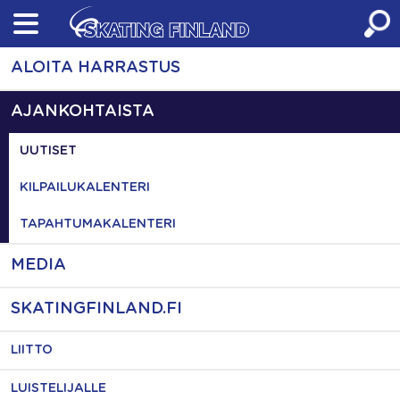
Skip
to
content
ALOITA HARRASTUS
AJANKOHTAISTA
UUTISET
KILPAILUKALENTERI
TAPAHTUMAKALENTERI
MEDIA
SKATINGFINLAND.FI
LIITTO
LUISTELIJALLE