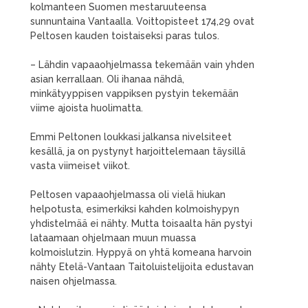
kolmanteen Suomen mestaruuteensa
sunnuntaina Vantaalla. Voittopisteet 174,29 ovat
Peltosen kauden toistaiseksi paras tulos.
– Lähdin vapaaohjelmassa tekemään vain yhden
asian kerrallaan. Oli ihanaa nähdä,
minkätyyppisen vappiksen pystyin tekemään
viime ajoista huolimatta.
Emmi Peltonen loukkasi jalkansa nivelsiteet
kesällä, ja on pystynyt harjoittelemaan täysillä
vasta viimeiset viikot.
Peltosen vapaaohjelmassa oli vielä hiukan
helpotusta, esimerkiksi kahden kolmoishypyn
yhdistelmää ei nähty. Mutta toisaalta hän pystyi
lataamaan ohjelmaan muun muassa
kolmoislutzin. Hyppyä on yhtä komeana harvoin
nähty Etelä-Vantaan Taitoluistelijoita edustavan
naisen ohjelmassa.