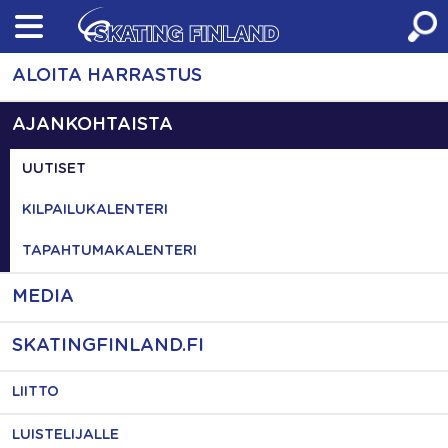
Skip
to
content
ALOITA HARRASTUS
AJANKOHTAISTA
UUTISET
KILPAILUKALENTERI
TAPAHTUMAKALENTERI
MEDIA
SKATINGFINLAND.FI
LIITTO
LUISTELIJALLE