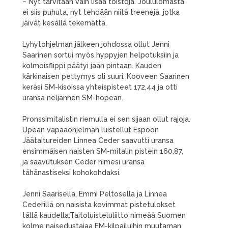
– Nyt tarvitaan vain lisää toistoja. Joululomasta
ei siis puhuta, nyt tehdään niitä treenejä, jotka
jäivät kesällä tekemättä.
Lyhytohjelman jälkeen johdossa ollut Jenni
Saarinen sortui myös hyppyjen helpotuksiin ja
kolmoisflippi päätyi jään pintaan. Kauden
kärkinaisen pettymys oli suuri. Kooveen Saarinen
keräsi SM-kisoissa yhteispisteet 172,44 ja otti
uransa neljännen SM-hopean.
Pronssimitalistin riemulla ei sen sijaan ollut rajoja.
Upean vapaaohjelman luistellut Espoon
Jäätaitureiden Linnea Ceder saavutti uransa
ensimmäisen naisten SM-mitalin pistein 160,87,
ja saavutuksen Ceder nimesi uransa
tähänastiseksi kohokohdaksi.
Jenni Saarisella, Emmi Peltosella ja Linnea
Cederillä on naisista kovimmat pistetulokset
tällä kaudella.Taitoluisteluliitto nimeää Suomen
kolme naisedustajaa EM-kilpailuihin muutaman