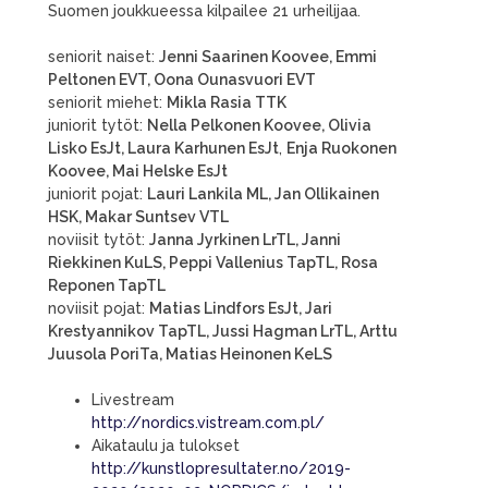
Suomen joukkueessa kilpailee 21 urheilijaa.
seniorit naiset:
Jenni Saarinen Koovee, Emmi
Peltonen EVT, Oona Ounasvuori EVT
seniorit miehet:
Mikla Rasia TTK
juniorit tytöt:
Nella Pelkonen Koovee, Olivia
Lisko EsJt, Laura Karhunen EsJt
,
Enja Ruokonen
Koovee, Mai Helske EsJt
juniorit pojat:
Lauri Lankila ML, Jan Ollikainen
HSK, Makar Suntsev VTL
noviisit tytöt:
Janna Jyrkinen LrTL, Janni
Riekkinen KuLS, Peppi Vallenius TapTL, Rosa
Reponen TapTL
noviisit pojat:
Matias Lindfors EsJt, Jari
Krestyannikov TapTL, Jussi Hagman LrTL, Arttu
Juusola PoriTa, Matias Heinonen KeLS
Livestream
http://nordics.vistream.com.pl/
Aikataulu ja tulokset
http://kunstlopresultater.no/2019-