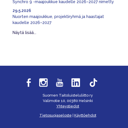
Synchro 9 -maajoukkue kaudelle 2026–2027 nimetty
29.5.2026
Nuorten maajoukkue, projektiryhmä ja haastajat
kaudelle 2026–2027
Näytä lisää...
Suomen Taitoluisteluliitto ry
Valimotie 10, 00380 Helsinki
Yhteystiedot
Tietosuojaseloste
|
Käyttöehdot