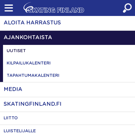
Skip
to
content
ALOITA HARRASTUS
AJANKOHTAISTA
UUTISET
KILPAILUKALENTERI
TAPAHTUMAKALENTERI
MEDIA
SKATINGFINLAND.FI
LIITTO
LUISTELIJALLE