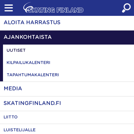
Skip
to
content
ALOITA HARRASTUS
AJANKOHTAISTA
UUTISET
KILPAILUKALENTERI
TAPAHTUMAKALENTERI
MEDIA
SKATINGFINLAND.FI
LIITTO
LUISTELIJALLE