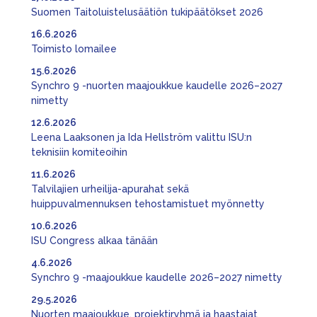
Suomen Taitoluistelusäätiön tukipäätökset 2026
16.6.2026
Toimisto lomailee
15.6.2026
Synchro 9 -nuorten maajoukkue kaudelle 2026–2027
nimetty
12.6.2026
Leena Laaksonen ja Ida Hellström valittu ISU:n
teknisiin komiteoihin
11.6.2026
Talvilajien urheilija-apurahat sekä
huippuvalmennuksen tehostamistuet myönnetty
10.6.2026
ISU Congress alkaa tänään
4.6.2026
Synchro 9 -maajoukkue kaudelle 2026–2027 nimetty
29.5.2026
Nuorten maajoukkue, projektiryhmä ja haastajat