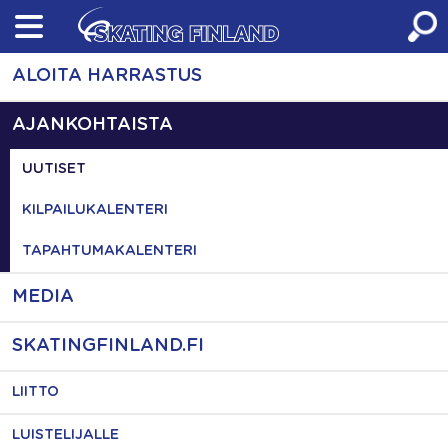
Skip
to
content
ALOITA HARRASTUS
AJANKOHTAISTA
UUTISET
KILPAILUKALENTERI
TAPAHTUMAKALENTERI
MEDIA
SKATINGFINLAND.FI
LIITTO
LUISTELIJALLE