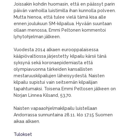
Joissakin kohdin huomasin, että en päässyt parin
päivän vanhoilla luistimilla ihan kunnolla polveen.
Mutta hienoa, että tulee vielä tämä kisa alle
ennen joulukuun SM-kilpailua. Hyvään suuntaan
ollaan menossa, Emmi Peltonen kommentoi
lyhytohjelman jälkeen.
Vuodesta 2014 alkaen eurooppalaisessa
kääpiövaltiossa järjestetty kilpailu kärsii tänä
syksynä sekä koronaepidemiasta että
olympiavuonna tärkeiden kansallisten
mestaruuskilpailujen läheisyydestä. Naisten
kilpailu supistui vain seitsemän kilpailijan
tapahtumaksi. Toisena Emmi Peltosen jälkeen on
Norjan Linnea Kilsand, 53,70.
Naisten vapaaohjelmakilpailu luistellaan
Andorrassa sunnuntaina 28.11. klo 17.15 Suomen
aikaa alkaen.
Tulokset