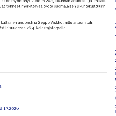
ist
on myöntänyt vuoden 2025 liikunnan ansioristit ja -mitalit.
vat tehneet merkittävää työtä suomalaisen liikuntakulttuurin
kultainen ansioristi ja
Seppo Vickholmille
ansiomitali.
stilaisuudessa 26.4. Kalastajatorpalla.
a
aa 1.7.2026