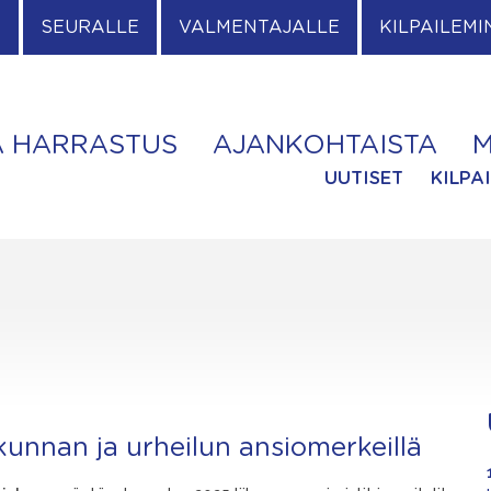
E
SEURALLE
VALMENTAJALLE
KILPAILEMI
A HARRASTUS
AJANKOHTAISTA
M
UUTISET
KILPA
iikunnan ja urheilun ansiomerkeillä