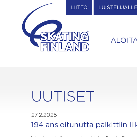
Skip
LIITTO
LUISTELIJALL
to
content
ALOIT
UUTISET
27.2.2025
194 ansioitunutta palkittiin l