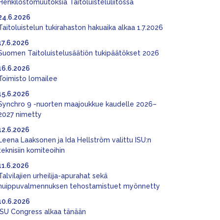
Henkilöstömuutoksia Taitoluisteluliitossa
24.6.2026
Taitoluistelun tukirahaston hakuaika alkaa 1.7.2026
17.6.2026
Suomen Taitoluistelusäätiön tukipäätökset 2026
16.6.2026
Toimisto lomailee
15.6.2026
Synchro 9 -nuorten maajoukkue kaudelle 2026–
2027 nimetty
12.6.2026
Leena Laaksonen ja Ida Hellström valittu ISU:n
teknisiin komiteoihin
11.6.2026
Talvilajien urheilija-apurahat sekä
huippuvalmennuksen tehostamistuet myönnetty
10.6.2026
ISU Congress alkaa tänään