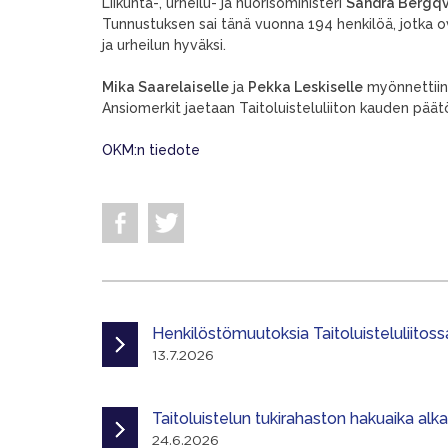
Liikunta-, urheilu- ja nuorisoministeri
Sandra Bergqv
Tunnustuksen sai tänä vuonna 194 henkilöä, jotka o
ja urheilun hyväksi.
Mika Saarelaiselle
ja
Pekka Leskiselle
myönnettiin 
Ansiomerkit jaetaan Taitoluisteluliiton kauden päätö
OKM:n tiedote
Henkilöstömuutoksia Taitoluisteluliitoss
13.7.2026
Taitoluistelun tukirahaston hakuaika alk
24.6.2026