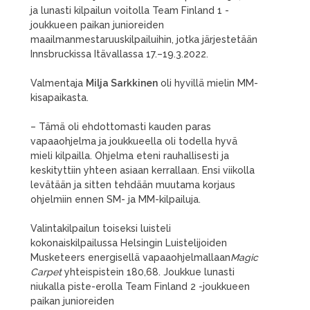
ja lunasti kilpailun voitolla Team Finland 1 -
joukkueen paikan junioreiden
maailmanmestaruuskilpailuihin, jotka järjestetään
Innsbruckissa Itävallassa 17.–19.3.2022.
Valmentaja
Milja Sarkkinen
oli hyvillä mielin MM-
kisapaikasta.
– Tämä oli ehdottomasti kauden paras
vapaaohjelma ja joukkueella oli todella hyvä
mieli kilpailla. Ohjelma eteni rauhallisesti ja
keskityttiin yhteen asiaan kerrallaan. Ensi viikolla
levätään ja sitten tehdään muutama korjaus
ohjelmiin ennen SM- ja MM-kilpailuja.
Valintakilpailun toiseksi luisteli
kokonaiskilpailussa Helsingin Luistelijoiden
Musketeers energisellä vapaaohjelmallaan
Magic
Carpet
yhteispistein 180,68. Joukkue lunasti
niukalla piste-erolla Team Finland 2 -joukkueen
paikan junioreiden