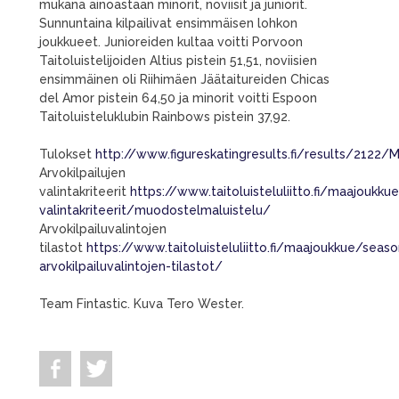
mukana ainoastaan minorit, noviisit ja juniorit.
Sunnuntaina kilpailivat ensimmäisen lohkon
joukkueet. Junioreiden kultaa voitti Porvoon
Taitoluistelijoiden Altius pistein 51,51, noviisien
ensimmäinen oli Riihimäen Jäätaitureiden Chicas
del Amor pistein 64,50 ja minorit voitti Espoon
Taitoluisteluklubin Rainbows pistein 37,92.
Tulokset
http://www.figureskatingresults.fi/results/2122/
Arvokilpailujen
valintakriteerit
https://www.taitoluisteluliitto.fi/maajoukkue
valintakriteerit/muodostelmaluistelu/
Arvokilpailuvalintojen
tilastot
https://www.taitoluisteluliitto.fi/maajoukkue/seas
arvokilpailuvalintojen-tilastot/
Team Fintastic. Kuva Tero Wester.