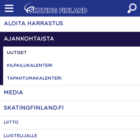
Skip
to
content
ALOITA HARRASTUS
AJANKOHTAISTA
UUTISET
KILPAILUKALENTERI
TAPAHTUMAKALENTERI
MEDIA
SKATINGFINLAND.FI
LIITTO
LUISTELIJALLE