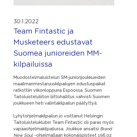
30.1.2022
Team Fintastic ja
Musketeers edustavat
Suomea junioreiden MM-
kilpailuissa
Muodostelmaluistelun SM-juniorijoukkueiden
maailmanmestaruuskilpailujen edustuspaikat
ratkottiin viikonloppuna Espoossa. Suomen
Taitoluisteluliiton liittohallitus vahvisti Suomen
joukkueen heti valintakilpailun päätyttyä.
Lyhytohjelmakilpailun jo voittanut Helsingin
Taitoluisteluklubin Team Fintastic oli paras myös
vapaaohjelmakilpailussa. Joukkue ansaitsi
Brand
New Soul –
ohjelmallaan kokonaispisteet 196,02