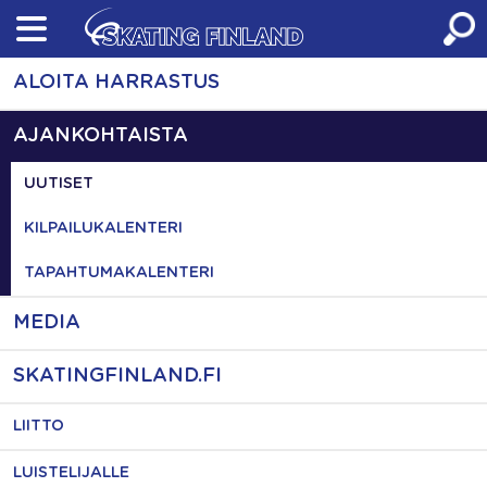
Skip
to
content
ALOITA HARRASTUS
AJANKOHTAISTA
UUTISET
KILPAILUKALENTERI
TAPAHTUMAKALENTERI
MEDIA
SKATINGFINLAND.FI
LIITTO
LUISTELIJALLE