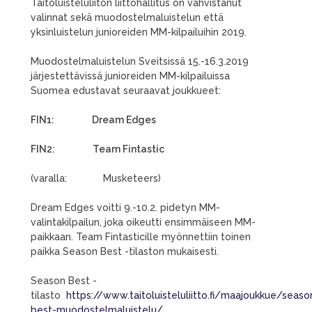
Taitoluisteluliiton liittohallitus on vahvistanut
valinnat sekä muodostelmaluistelun että
yksinluistelun junioreiden MM-kilpailuihin 2019.
Muodostelmaluistelun Sveitsissä 15.-16.3.2019
järjestettävissä junioreiden MM-kilpailuissa
Suomea edustavat seuraavat joukkueet:
FIN1: Dream Edges
FIN2: Team Fintastic
(varalla: Musketeers)
Dream Edges voitti 9.-10.2. pidetyn MM-
valintakilpailun, joka oikeutti ensimmäiseen MM-
paikkaan. Team Fintasticille myönnettiin toinen
paikka Season Best -tilaston mukaisesti.
Season Best -
tilasto
https://www.taitoluisteluliitto.fi/maajoukkue/seas
best-muodostelmaluistelu/