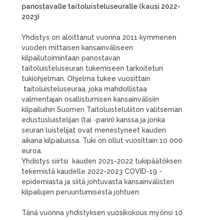
panostavalle taitoluisteluseuralle (kausi 2022-
2023)
Yhdistys on aloittanut vuonna 2011 kymmenen
vuoden mittaisen kansainväliseen
kilpailutoimintaan panostavan
taitoluisteluseuran tukemiseen tarkoitetun
tukiohjelman. Ohjelma tukee vuosittain
taitoluisteluseuraa, joka mahdollistaa
valmentajan osallistumisen kansainvälisiin
kilpailuihin Suomen Taitoluisteluliiton valitseman
edustusluistelijan (tai -parin) kanssa ja jonka
seuran luistelijat ovat menestyneet kauden
aikana kilpailuissa. Tuki on ollut vuosittain 10 000
euroa.
Yhdistys siirtsi kauden 2021-2022 tukipäätöksen
tekemistä kaudelle 2022-2023 COVID-19 -
epidemiasta ja siitä johtuvasta kansainvälisten
kilpailujen peruuntumisesta johtuen.
Tänä vuonna yhdistyksen vuosikokous myönsi 10