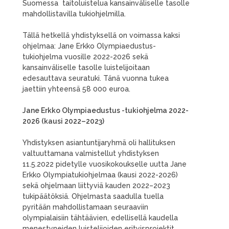
Suomessa taitoluistelua kansainväliselle tasolle
mahdollistavilla tukiohjelmilla.
Tällä hetkellä yhdistyksellä on voimassa kaksi
ohjelmaa: Jane Erkko Olympiaedustus-
tukiohjelma vuosille 2022-2026 sekä
kansainväliselle tasolle luistelijoitaan
edesauttava seuratuki. Tänä vuonna tukea
jaettiin yhteensä 58 000 euroa.
Jane Erkko Olympiaedustus -tukiohjelma 2022-
2026 (kausi 2022–2023)
Yhdistyksen asiantuntijaryhmä oli hallituksen
valtuuttamana valmistellut yhdistyksen
11.5.2022 pidetylle vuosikokoukselle uutta Jane
Erkko Olympiatukiohjelmaa (kausi 2022-2026)
sekä ohjelmaan liittyviä kauden 2022–2023
tukipäätöksiä. Ohjelmasta saadulla tuella
pyritään mahdollistamaan seuraaviin
olympialaisiin tähtäävien, edellisellä kaudella
menestyneiden luistelijoiden erityisprojektit.