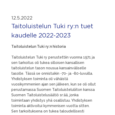
12.5.2022
Taitoluistelun Tuki ry:n tuet
kaudelle 2022-2023
Taitoluistelun Tuki ry:n historia
Taitoluistelun Tuki ry perustettiin vuonna 1971 ja
sen tarkoitus oli tukea silloisen kansallisen
taitoluistelun tason nousua kansainväliselle
tasolle. Tässä se onnistuikin -70- ja -80-luvuilla.
Yhdistyksen toiminta oli vähäistä
vuosikymmenien ajan sen jälkeen, kun se oli ollut
perustamassa Suomen Taitoluisteluliiton kanssa
Suomen Taitoluistelusäätiö sr:ää, jonka
toimintaan yhdistys yhä osallistuu. Yhdistyksen
toiminta aktivoitui kymmenisen vuotta sitten.
Sen tarkoituksena on tukea taloudellisesti