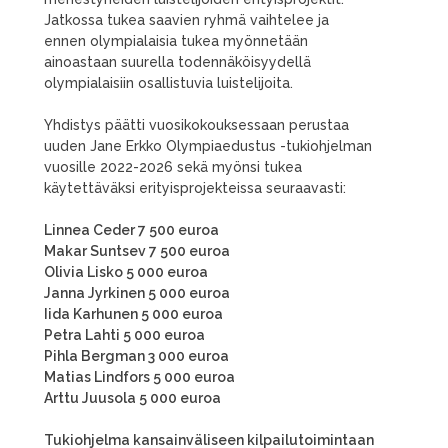
Jatkossa tukea saavien ryhmä vaihtelee ja
ennen olympialaisia tukea myönnetään
ainoastaan suurella todennäköisyydellä
olympialaisiin osallistuvia luistelijoita.
Yhdistys päätti vuosikokouksessaan perustaa
uuden Jane Erkko Olympiaedustus -tukiohjelman
vuosille 2022-2026 sekä myönsi tukea
käytettäväksi erityisprojekteissa seuraavasti:
Linnea Ceder 7 500 euroa
Makar Suntsev 7 500 euroa
Olivia Lisko 5 000 euroa
Janna Jyrkinen 5 000 euroa
Iida Karhunen 5 000 euroa
Petra Lahti 5 000 euroa
Pihla Bergman 3 000 euroa
Matias Lindfors 5 000 euroa
Arttu Juusola 5 000 euroa
Tukiohjelma kansainväliseen kilpailutoimintaan