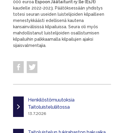
000 euroa
Espoon Jäätaiturit ry:lle (EsJt)
kaudelle 2022-2023. Päätöksessään yhdistys
totesi seuran useiden luistelijoiden kilpailleen
menestykkäästi edellisenä kautena
kansainvälisissä kilpailuissa. Seura oli myös
mahdollistanut luistelijoiden osallistumisen
kilpailuihin palkkaamalla kilpailujen ajaksi
sijaisvalmentajia.
Henkilöstömuutoksia
Taitoluisteluliitossa
13.7.2026
Taitoluistelun tukirahaston hakuaika