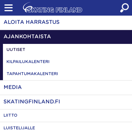
Skip
to
content
ALOITA HARRASTUS
AJANKOHTAISTA
UUTISET
KILPAILUKALENTERI
TAPAHTUMAKALENTERI
MEDIA
SKATINGFINLAND.FI
LIITTO
LUISTELIJALLE