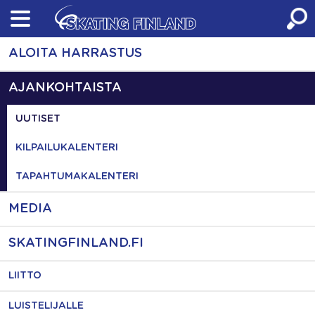
Skip
to
content
ALOITA HARRASTUS
AJANKOHTAISTA
UUTISET
KILPAILUKALENTERI
TAPAHTUMAKALENTERI
MEDIA
SKATINGFINLAND.FI
LIITTO
LUISTELIJALLE