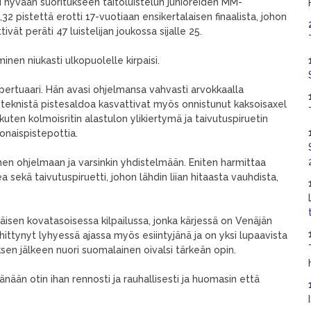
 hyvään suoritukseen taitoluistelun junioreiden MM-
32 pistettä erotti 17-vuotiaan ensikertalaisen finaalista, johon
ttivät peräti 47 luistelijan joukossa sijalle 25.
inen niukasti ulkopuolelle kirpaisi.
repertuaari. Hän avasi ohjelmansa vahvasti arvokkaalla
teknistä pistesaldoa kasvattivat myös onnistunut kaksoisaxel
 kuten kolmoisritin alastulon ylikiertymä ja taivutuspiruetin
onaispistepottia.
väinen ohjelmaan ja varsinkin yhdistelmään. Eniten harmittaa
ea sekä taivutuspiruetti, johon lähdin liian hitaasta vauhdista,
isen kovatasoisessa kilpailussa, jonka kärjessä on Venäjän
hittynyt lyhyessä ajassa myös esiintyjänä ja on yksi lupaavista
ksen jälkeen nuori suomalainen oivalsi tärkeän opin.
Tänään otin ihan rennosti ja rauhallisesti ja huomasin että