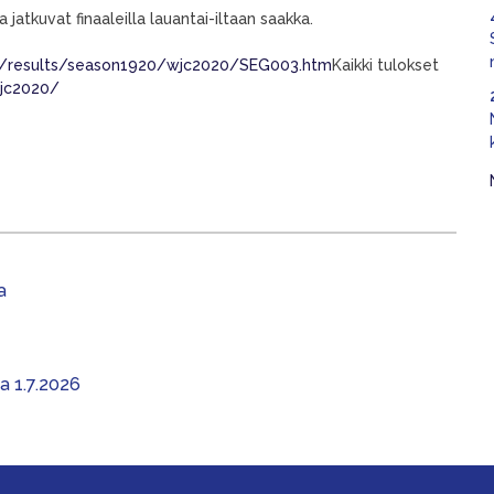
jatkuvat finaaleilla lauantai-iltaan saakka.
om/results/season1920/wjc2020/SEG003.htm
Kaikki tulokset
wjc2020/
a
aa 1.7.2026