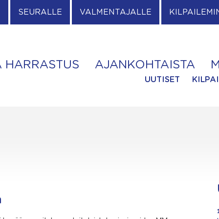
E
SEURALLE
VALMENTAJALLE
KILPAILEMI
A HARRASTUS
AJANKOHTAISTA
M
UUTISET
KILPA
a