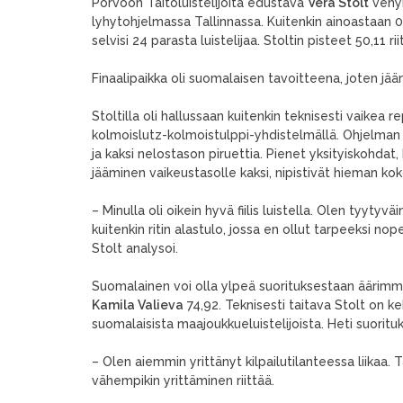
Porvoon Taitoluistelijoita edustava
Vera Stolt
venyi
lyhytohjelmassa Tallinnassa. Kuitenkin ainoastaan 0,
selvisi 24 parasta luistelijaa. Stoltin pisteet 50,11 rii
Finaalipaikka oli suomalaisen tavoitteena, joten jääm
Stoltilla oli hallussaan kuitenkin teknisesti vaikea 
kolmoislutz-kolmoistulppi-yhdistelmällä. Ohjelman 
ja kaksi nelostason piruettia. Pienet yksityiskohdat,
jääminen vaikeustasolle kaksi, nipistivät hieman kok
– Minulla oli oikein hyvä fiilis luistella. Olen tyyty
kuitenkin ritin alastulo, jossa en ollut tarpeeksi nop
Stolt analysoi.
Suomalainen voi olla ylpeä suorituksestaan äärimmä
Kamila Valieva
74,92. Teknisesti taitava Stolt on ke
suomalaisista maajoukkueluistelijoista. Heti suoritu
– Olen aiemmin yrittänyt kilpailutilanteessa liikaa. 
vähempikin yrittäminen riittää.