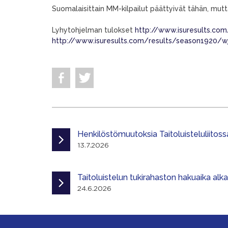
Suomalaisittain MM-kilpailut päättyivät tähän, mutta 
Lyhytohjelman tulokset
http://www.isuresults.c
http://www.isuresults.com/results/season1920/
Henkilöstömuutoksia Taitoluisteluliitoss
13.7.2026
Taitoluistelun tukirahaston hakuaika alk
24.6.2026