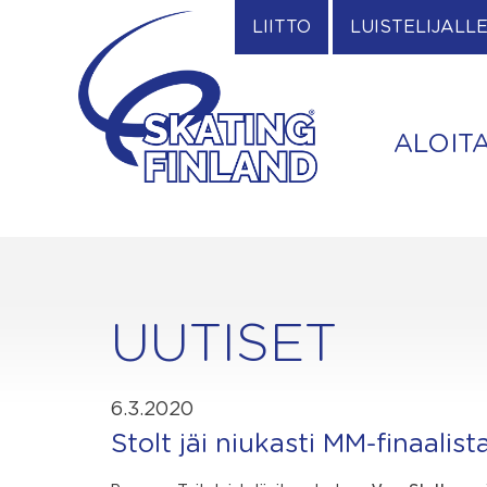
Skip
LIITTO
LUISTELIJALL
to
content
ALOIT
UUTISET
6.3.2020
Stolt jäi niukasti MM-finaalist