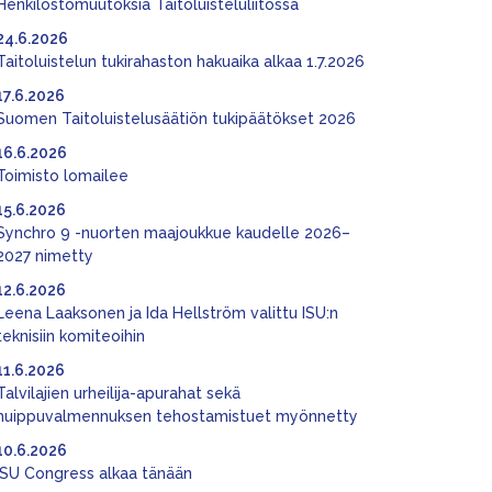
Henkilöstömuutoksia Taitoluisteluliitossa
24.6.2026
Taitoluistelun tukirahaston hakuaika alkaa 1.7.2026
17.6.2026
Suomen Taitoluistelusäätiön tukipäätökset 2026
16.6.2026
Toimisto lomailee
15.6.2026
Synchro 9 -nuorten maajoukkue kaudelle 2026–
2027 nimetty
12.6.2026
Leena Laaksonen ja Ida Hellström valittu ISU:n
teknisiin komiteoihin
11.6.2026
Talvilajien urheilija-apurahat sekä
huippuvalmennuksen tehostamistuet myönnetty
10.6.2026
ISU Congress alkaa tänään