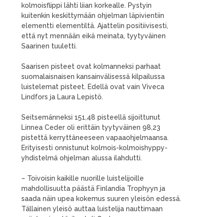
kolmoisflippi lähti liian korkealle. Pystyin
kuitenkin keskittymään ohjelman läpivientiin
elementti elementiltä. Ajattelin positiivisesti,
että nyt mennään eikä meinata, tyytyväinen
Saarinen tuuletti.
Saarisen pisteet ovat kolmanneksi parhaat
suomalaisnaisen kansainvälisessä kilpailussa
luistelemat pisteet. Edellä ovat vain Viveca
Lindfors ja Laura Lepistö.
Seitsemänneksi 151,48 pisteellä sijoittunut
Linnea Ceder oli erittäin tyytyväinen 98,23
pistettä kerryttäneeseen vapaaohjelmaansa.
Erityisesti onnistunut kolmois-kolmoishyppy-
yhdistelmä ohjelman alussa ilahdutti.
– Toivoisin kaikille nuorille luistelijoille
mahdollisuutta päästä Finlandia Trophyyn ja
saada näin upea kokemus suuren yleisön edessä.
Tällainen yleisö auttaa luistelija nauttimaan