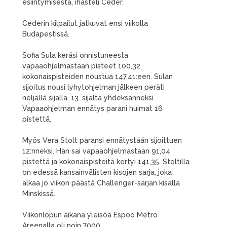
esiintymisestä, ihasteli Ceder.
Cederin kilpailut jatkuvat ensi viikolla
Budapestissä.
Sofia Sula keräsi onnistuneesta
vapaaohjelmastaan pisteet 100,32
kokonaispisteiden noustua 147,41:een. Sulan
sijoitus nousi lyhytohjelman jälkeen peräti
neljällä sijalla, 13. sijalta yhdeksänneksi.
Vapaaohjelman ennätys parani huimat 16
pistettä.
Myös Vera Stolt paransi ennätystään sijoittuen
12:nneksi. Hän sai vapaaohjelmastaan 91,04
pistettä ja kokonaispisteitä kertyi 141,35. Stoltilla
on edessä kansainvälisten kisojen sarja, joka
alkaa jo viikon päästä Challenger-sarjan kisalla
Minskissä.
Viikonlopun aikana yleisöä Espoo Metro
Areenalla oli noin 7000.