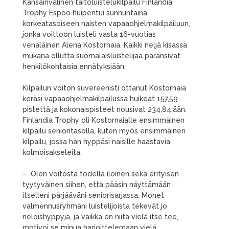
Kansainvälinen taitoluistelukilpailu Finlandia
Trophy Espoo huipentui sunnuntaina
korkeatasoiseen naisten vapaaohjelmakilpailuun,
jonka voittoon luisteli vasta 16-vuotias
venäläinen Alena Kostornaia. Kaikki neljä kisassa
mukana ollutta suomalaisluistelijaa paransivat
henkilökohtaisia ennätyksiään.
Kilpailun voiton suvereenisti ottanut Kostornaia
keräsi vapaaohjelmakilpailussa huikeat 157,59
pistettä ja kokonaispisteet nousivat 234,84:ään.
Finlandia Trophy oli Kostornaialle ensimmäinen
kilpailu senioritasolla, kuten myös ensimmäinen
kilpailu, jossa hän hyppäsi naisille haastavia
kolmoisakseleita.
– Olen voitosta todella iloinen sekä erityisen
tyytyväinen siihen, että pääsin näyttämään
itselleni pärjääväni seniorisarjassa. Monet
valmennusryhmäni luistelijoista tekevät jo
neloishyppyjä, ja vaikka en niitä vielä itse tee,
motivoi se minua harjoittelemaan vielä