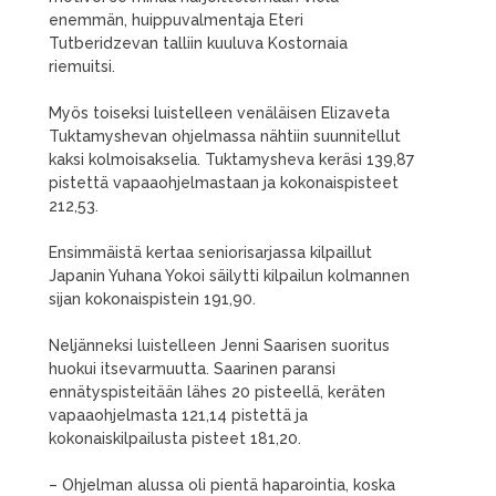
enemmän, huippuvalmentaja Eteri
Tutberidzevan talliin kuuluva Kostornaia
riemuitsi.
Myös toiseksi luistelleen venäläisen Elizaveta
Tuktamyshevan ohjelmassa nähtiin suunnitellut
kaksi kolmoisakselia. Tuktamysheva keräsi 139,87
pistettä vapaaohjelmastaan ja kokonaispisteet
212,53.
Ensimmäistä kertaa seniorisarjassa kilpaillut
Japanin Yuhana Yokoi säilytti kilpailun kolmannen
sijan kokonaispistein 191,90.
Neljänneksi luistelleen Jenni Saarisen suoritus
huokui itsevarmuutta. Saarinen paransi
ennätyspisteitään lähes 20 pisteellä, keräten
vapaaohjelmasta 121,14 pistettä ja
kokonaiskilpailusta pisteet 181,20.
– Ohjelman alussa oli pientä haparointia, koska