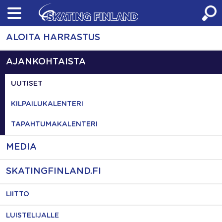
Skip
to
content
ALOITA HARRASTUS
AJANKOHTAISTA
UUTISET
KILPAILUKALENTERI
TAPAHTUMAKALENTERI
MEDIA
SKATINGFINLAND.FI
LIITTO
LUISTELIJALLE