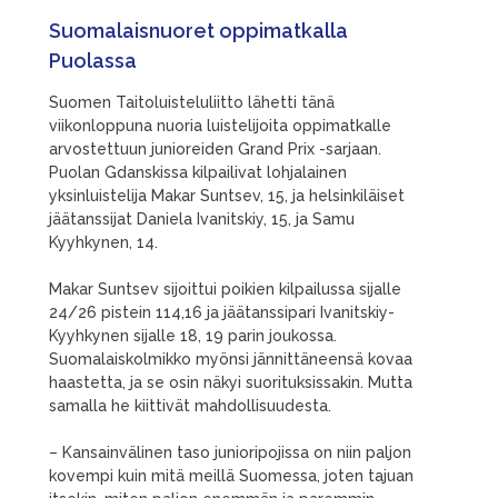
Suomalaisnuoret oppimatkalla
Puolassa
Suomen Taitoluisteluliitto lähetti tänä
viikonloppuna nuoria luistelijoita oppimatkalle
arvostettuun junioreiden Grand Prix -sarjaan.
Puolan Gdanskissa kilpailivat lohjalainen
yksinluistelija Makar Suntsev, 15, ja helsinkiläiset
jäätanssijat Daniela Ivanitskiy, 15, ja Samu
Kyyhkynen, 14.
Makar Suntsev sijoittui poikien kilpailussa sijalle
24/26 pistein 114,16 ja jäätanssipari Ivanitskiy-
Kyyhkynen sijalle 18, 19 parin joukossa.
Suomalaiskolmikko myönsi jännittäneensä kovaa
haastetta, ja se osin näkyi suorituksissakin. Mutta
samalla he kiittivät mahdollisuudesta.
– Kansainvälinen taso junioripojissa on niin paljon
kovempi kuin mitä meillä Suomessa, joten tajuan