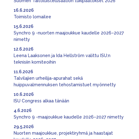
Suomen Taitoluistelusäätiön tukipäätökset 2026
16.6.2026
Toimisto lomailee
15.6.2026
Synchro 9 -nuorten maajoukkue kaudelle 2026–2027
nimetty
12.6.2026
Leena Laaksonen ja Ida Hellström valittu ISU:n
teknisiin komiteoihin
11.6.2026
Talvilajien urheilija-apurahat sekä
huippuvalmennuksen tehostamistuet myönnetty
10.6.2026
ISU Congress alkaa tänään
4.6.2026
Synchro 9 -maajoukkue kaudelle 2026–2027 nimetty
29.5.2026
Nuorten maajoukkue, projektiryhmä ja haastajat