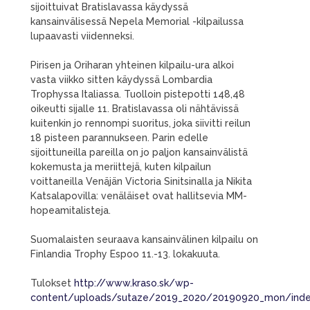
sijoittuivat Bratislavassa käydyssä
kansainvälisessä Nepela Memorial -kilpailussa
lupaavasti viidenneksi.
Pirisen ja Oriharan yhteinen kilpailu-ura alkoi
vasta viikko sitten käydyssä Lombardia
Trophyssa Italiassa. Tuolloin pistepotti 148,48
oikeutti sijalle 11. Bratislavassa oli nähtävissä
kuitenkin jo rennompi suoritus, joka siivitti reilun
18 pisteen parannukseen. Parin edelle
sijoittuneilla pareilla on jo paljon kansainvälistä
kokemusta ja meriittejä, kuten kilpailun
voittaneilla Venäjän Victoria Sinitsinalla ja Nikita
Katsalapovilla: venäläiset ovat hallitsevia MM-
hopeamitalisteja.
Suomalaisten seuraava kansainvälinen kilpailu on
Finlandia Trophy Espoo 11.-13. lokakuuta.
Tulokset
http://www.kraso.sk/wp-
content/uploads/sutaze/2019_2020/20190920_mon/inde