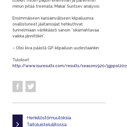
itsekin, miten paljon enemmän ja paremmin
minun pitää treenata, Makar Suntsev analysoi.
Ensimmäiseen kansainväliseen kilpailuunsa
osallistuneet jäätanssijat hehkuttivat
tunnelmiaan värikkäästi sanoin ”sikamahtavaa
vaikka jännittikin”.
– Olisi kiva päästä GP-kilpailuun uudestaankin.
Tulokset
http://www.isuresults.com/results/season1920/jgppol20
Henkilöstömuutoksia
Taitoluisteluliitossa