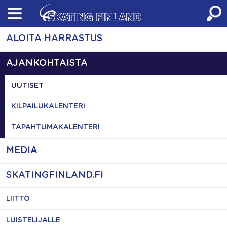
Skip
to
content
ALOITA HARRASTUS
AJANKOHTAISTA
UUTISET
KILPAILUKALENTERI
TAPAHTUMAKALENTERI
MEDIA
SKATINGFINLAND.FI
LIITTO
LUISTELIJALLE