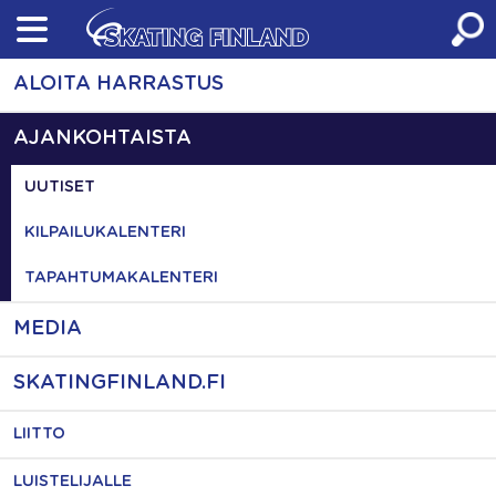
Skip
to
content
ALOITA HARRASTUS
AJANKOHTAISTA
UUTISET
KILPAILUKALENTERI
TAPAHTUMAKALENTERI
MEDIA
SKATINGFINLAND.FI
LIITTO
LUISTELIJALLE