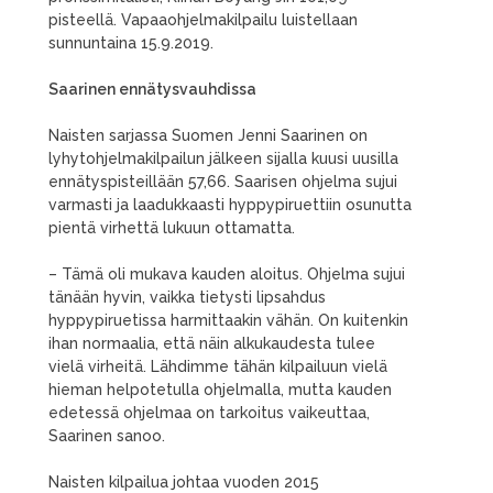
pisteellä. Vapaaohjelmakilpailu luistellaan
sunnuntaina 15.9.2019.
Saarinen ennätysvauhdissa
Naisten sarjassa Suomen Jenni Saarinen on
lyhytohjelmakilpailun jälkeen sijalla kuusi uusilla
ennätyspisteillään 57,66. Saarisen ohjelma sujui
varmasti ja laadukkaasti hyppypiruettiin osunutta
pientä virhettä lukuun ottamatta.
– Tämä oli mukava kauden aloitus. Ohjelma sujui
tänään hyvin, vaikka tietysti lipsahdus
hyppypiruetissa harmittaakin vähän. On kuitenkin
ihan normaalia, että näin alkukaudesta tulee
vielä virheitä. Lähdimme tähän kilpailuun vielä
hieman helpotetulla ohjelmalla, mutta kauden
edetessä ohjelmaa on tarkoitus vaikeuttaa,
Saarinen sanoo.
Naisten kilpailua johtaa vuoden 2015