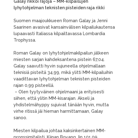
Galay rikkoi rajoja – MM-kilpailujen
lyhytohjelman teknisten pisteiden raja rikki
Suomen maajoukkueen Roman Galay ja Jenni
Saarinen avasivat kansainvälisen kilpailukautensa
lupaavasti Italiassa kilpailtavassa Lombardia
Trophyssa.
Roman Galay on lyhytohjelmakilpailun jälkeen
miesten sarjan kahdeksantena pistein 67,04.
Galay saavutti hyvin sujuneella ohjelmallaan
teknisiä pisteitä 34,99, mikä ylitti MM-kilpailuihin
vaadittavan lyhytohjelman teknisten pisteiden
rajan 0,99 pisteellä.
– Olen tyytyväinen ohjelmaani ja erityisesti
siihen, että ylitin MM-kisarajan. Akseli ja
yhdistelmähyppy sujuivat tänään hyvin, mutta
virhe ritissä jäi hieman harmittamaan, Galay
sanoo.
Miesten kilpailua johtaa kaksinkertainen MM-
pronssimitalisti, Kiinan Boyang Jin 101,09