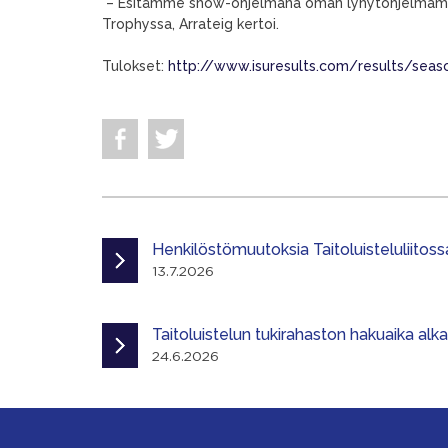
– Esitämme show-ohjelmana oman lyhytohjelmamme, 
Trophyssa, Arrateig kertoi.
Tulokset:
http://www.isuresults.com/results/se
Henkilöstömuutoksia Taitoluisteluliitoss
13.7.2026
Taitoluistelun tukirahaston hakuaika alk
24.6.2026