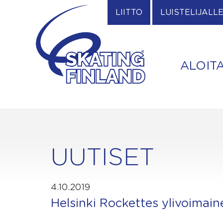
Skip
LIITTO
LUISTELIJALL
to
content
ALOIT
UUTISET
4.10.2019
Helsinki Rockettes ylivoimai