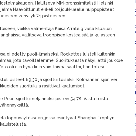
ostelmakauden. Hallitseva MM-pronssimitalisti Helsinki
jelma Haavoittunut enkeli toi joukkueelle huippupisteet
kkueeseen venyi yli 74 pisteeseen
iseen, vaikka valmentaja Kaisa Arrateig vielä kilpailun
hanghaissa vallitseva trooppisen kostea sää ja 30 asteen
ssa ei edetty puoli-ilmaiseksi. Rockettes luisteli kuitenkin
nnelmaa, jota tavoittelemme. Suorituksesta näkyi, että joukkue
to oli niin hyvä kuin vain toivoa saattoi, hän totesi.
li pisteet 69,30 ja sijoittui toiseksi. Kolmannen sijan vei
kueiden suorituksia rasittivat kaatumiset.
Pearl sijoittui neljänneksi pistein 54,78. Vasta toista
 vähennyksittä.
elä loppunäytökseen, jossa esiintyvät Shanghai Trophyn
ikaluistelusta.