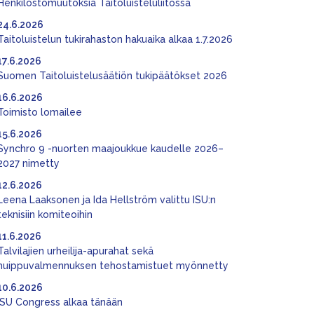
Henkilöstömuutoksia Taitoluisteluliitossa
24.6.2026
Taitoluistelun tukirahaston hakuaika alkaa 1.7.2026
17.6.2026
Suomen Taitoluistelusäätiön tukipäätökset 2026
16.6.2026
Toimisto lomailee
15.6.2026
Synchro 9 -nuorten maajoukkue kaudelle 2026–
2027 nimetty
12.6.2026
Leena Laaksonen ja Ida Hellström valittu ISU:n
teknisiin komiteoihin
11.6.2026
Talvilajien urheilija-apurahat sekä
huippuvalmennuksen tehostamistuet myönnetty
10.6.2026
ISU Congress alkaa tänään