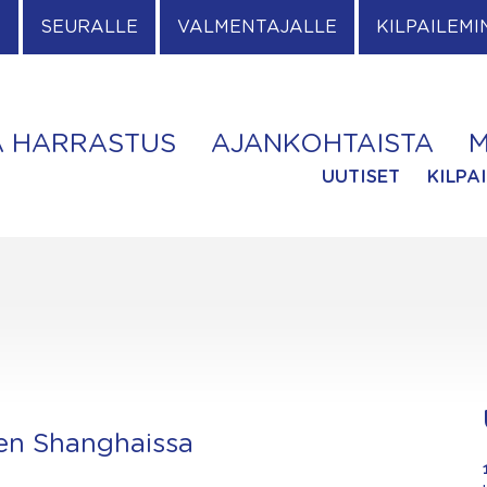
E
SEURALLE
VALMENTAJALLE
KILPAILEMI
A HARRASTUS
AJANKOHTAISTA
M
UUTISET
KILPA
nen Shanghaissa