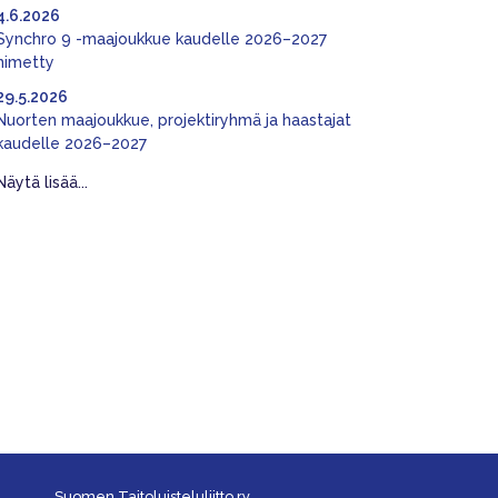
4.6.2026
Synchro 9 -maajoukkue kaudelle 2026–2027
nimetty
29.5.2026
Nuorten maajoukkue, projektiryhmä ja haastajat
kaudelle 2026–2027
Näytä lisää...
Suomen Taitoluisteluliitto ry