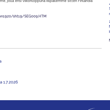
jolla ensi viikonloppuna kilpailemme sitten Finlandia
ason1920/sht19/SEG009.HTM
a
aa 1.7.2026