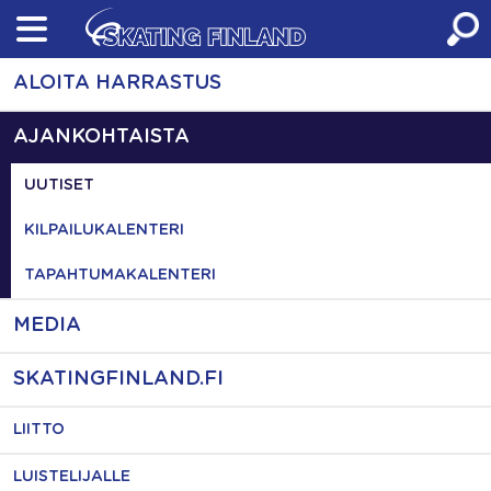
Skip
to
content
ALOITA HARRASTUS
AJANKOHTAISTA
UUTISET
KILPAILUKALENTERI
TAPAHTUMAKALENTERI
MEDIA
SKATINGFINLAND.FI
LIITTO
LUISTELIJALLE