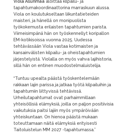
Viola Asunmaa
aloittaa kilpailu- ja
tapahtumakoordinaattorina marraskuun alussa.
Viola on koulutukseltaan liikuntatieteiden
maisteri, ja hänellä on monipuolista
työkokemusta erilaisten tapahtumien parista.
Viimeisimpänä hän on työskennellyt koripallon
EM-kotikisoissa vuonna 2025. Uudessa
tehtävässään Viola vastaa kotimaisten ja
kansainvälisten kilpailu- ja oheistapahtumien
järjestelyistä. Violalla on myös vahva lajihistoria,
sillä hän on entinen muodostelmaluistelija.
“Tuntuu upealta päästä työskentelemään
rakkaan lajin parissa ja jatkaa työtä kilpailuihin ja
tapahtumiin liittyvissä tehtävissä.
Urheilutapahtumat ovat parhaimmillaan
yhteisöllisiä elämyksiä, joilla on paljon positiivisia
vaikutuksia paitsi lajiin myös ympäröivään
yhteiskuntaan. On hienoa päästä mukaan
toteuttamaan näitä elämyksiä erityisesti
Taitoluistelun MM 2027 -tapahtumassa.”