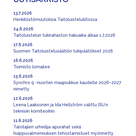
UUTISARKISTO
13.7.2026
Henkilöstömuutoksia Taitoluisteluliitossa
24.6.2026
Taitoluistelun tukirahaston hakuaika alkaa 1.7.2026
17.6.2026
Suomen Taitoluistelusäätiön tukipäätökset 2026
16.6.2026
Toimisto lomailee
15.6.2026
Synchro 9 -nuorten maajoukkue kaudelle 2026–2027
nimetty
12.6.2026
Leena Laaksonen ja Ida Hellström valittu ISU:n
teknisiin komiteoihin
11.6.2026
Talvilajien urheilija-apurahat sekä
huippuvalmennuksen tehostamistuet myönnetty