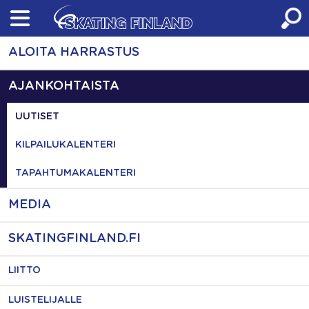
Skip
to
content
ALOITA HARRASTUS
AJANKOHTAISTA
UUTISET
KILPAILUKALENTERI
TAPAHTUMAKALENTERI
MEDIA
SKATINGFINLAND.FI
LIITTO
LUISTELIJALLE