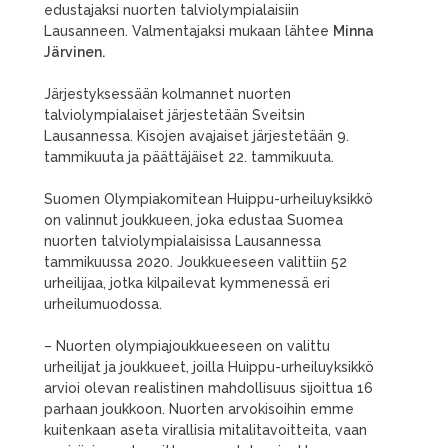
edustajaksi nuorten talviolympialaisiin
Lausanneen. Valmentajaksi mukaan lähtee
Minna
Järvinen.
Järjestyksessään kolmannet nuorten
talviolympialaiset järjestetään Sveitsin
Lausannessa. Kisojen avajaiset järjestetään 9.
tammikuuta ja päättäjäiset 22. tammikuuta.
Suomen Olympiakomitean Huippu-urheiluyksikkö
on valinnut joukkueen, joka edustaa Suomea
nuorten talviolympialaisissa Lausannessa
tammikuussa 2020. Joukkueeseen valittiin 52
urheilijaa, jotka kilpailevat kymmenessä eri
urheilumuodossa.
– Nuorten olympiajoukkueeseen on valittu
urheilijat ja joukkueet, joilla Huippu-urheiluyksikkö
arvioi olevan realistinen mahdollisuus sijoittua 16
parhaan joukkoon. Nuorten arvokisoihin emme
kuitenkaan aseta virallisia mitalitavoitteita, vaan