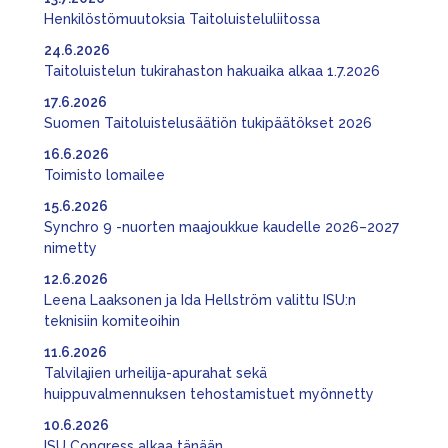
Henkilöstömuutoksia Taitoluisteluliitossa
24.6.2026
Taitoluistelun tukirahaston hakuaika alkaa 1.7.2026
17.6.2026
Suomen Taitoluistelusäätiön tukipäätökset 2026
16.6.2026
Toimisto lomailee
15.6.2026
Synchro 9 -nuorten maajoukkue kaudelle 2026–2027
nimetty
12.6.2026
Leena Laaksonen ja Ida Hellström valittu ISU:n
teknisiin komiteoihin
11.6.2026
Talvilajien urheilija-apurahat sekä
huippuvalmennuksen tehostamistuet myönnetty
10.6.2026
ISU Congress alkaa tänään