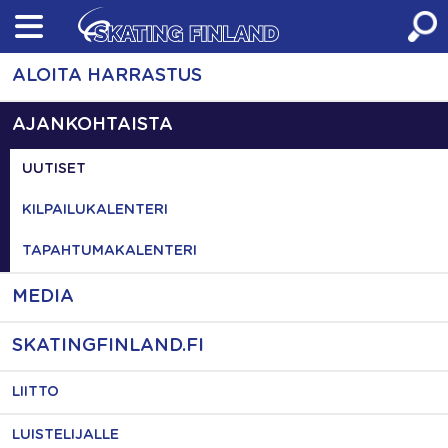
Skip
to
content
ALOITA HARRASTUS
AJANKOHTAISTA
UUTISET
KILPAILUKALENTERI
TAPAHTUMAKALENTERI
MEDIA
SKATINGFINLAND.FI
LIITTO
LUISTELIJALLE