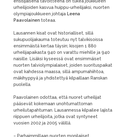
ensisijaisena tavoitteena on tukea joukkueen
urheilijoiden kasvua huippu-urheilijaksi, nuorten
olympiajoukkueen johtaja
Leena
Paavolainen
toteaa.
Lausannen kisat ovat historialliset, sillä
sukupuolijakauma toteutuu nyt talvikisoissa
ensimmäistä kertaa täysin; kisojen 1 880
urheilijapaikasta 940 on varattu miehille ja 940
naisille. Lisäksi kyseessä ovat ensimmäiset
nuorten talviolympialaiset, joiden suorituspaikat
ovat kahdessa maassa, sillä ampumahiihtoa,
mäkihyppyä ja yhdistettyä kilpaillaan Ranskan
puolella.
Paavolainen odottaa, että nuoret urheilijat
pääsevät kokemaan unohtumattoman
urheilutapahtuman. Lausannessa kilpailee lajista
riippuen urheilijoita, jotka ovat syntyneet
vuosien 2002 ja 2005 välillä.
– Parhaimmillaan nuorten monilajiset