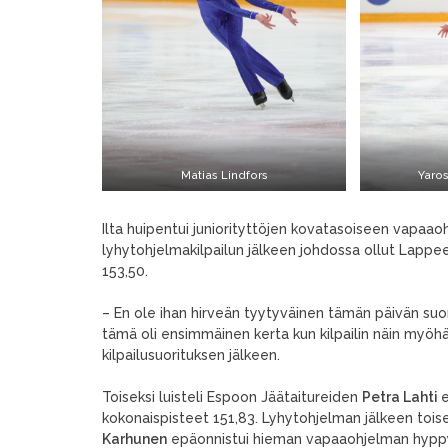
Matias Lindfors
Yaros
Ilta huipentui juniorityttöjen kovatasoiseen vapaa
lyhytohjelmakilpailun jälkeen johdossa ollut Lappe
153,50.
– En ole ihan hirveän tyytyväinen tämän päivän suoritu
tämä oli ensimmäinen kerta kun kilpailin näin myöhää
kilpailusuorituksen jälkeen.
Toiseksi luisteli Espoon Jäätaitureiden
Petra Lahti
e
kokonaispisteet 151,83. Lyhytohjelman jälkeen tois
Karhunen
epäonnistui hieman vapaaohjelman hyppyel