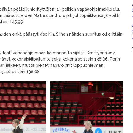
ivän päätti juniorityttöjen ja -poikien vapaaohjelmakilpailu.
on Jäätaitureiden
Matias Lindfors
piti johtopaikkansa ja voitti
tein 145,95.
auden enkä päässyt kisoihin. Siihen nähden suoritus oli erittäin
v
lähti vapaaohjelmaan kolmannelta sijalta. Krestyannikov
i hänet kokonaiskilpailun toiseksi kokonaispistein 138,86. Porin
man jälkeen, mutta pienet haparoinnit loppuohjelman
jalle pistein 138,08.