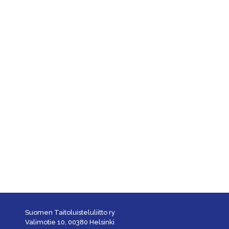
Suomen Taitoluisteluliitto ry
Valimotie 10, 00380 Helsinki