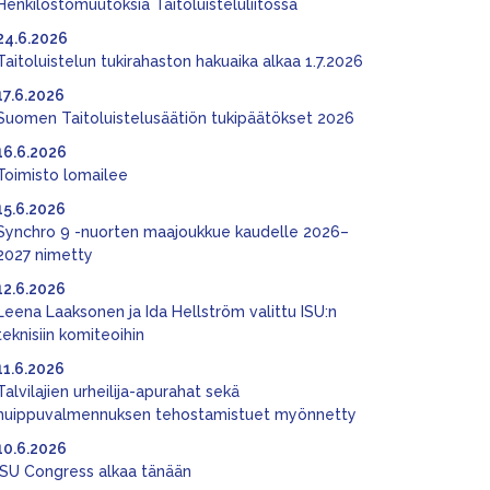
Henkilöstömuutoksia Taitoluisteluliitossa
24.6.2026
Taitoluistelun tukirahaston hakuaika alkaa 1.7.2026
17.6.2026
Suomen Taitoluistelusäätiön tukipäätökset 2026
16.6.2026
Toimisto lomailee
15.6.2026
Synchro 9 -nuorten maajoukkue kaudelle 2026–
2027 nimetty
12.6.2026
Leena Laaksonen ja Ida Hellström valittu ISU:n
teknisiin komiteoihin
11.6.2026
Talvilajien urheilija-apurahat sekä
huippuvalmennuksen tehostamistuet myönnetty
10.6.2026
ISU Congress alkaa tänään