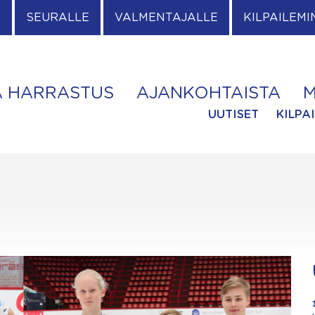
E
SEURALLE
VALMENTAJALLE
KILPAILEMI
A HARRASTUS
AJANKOHTAISTA
M
UUTISET
KILPA