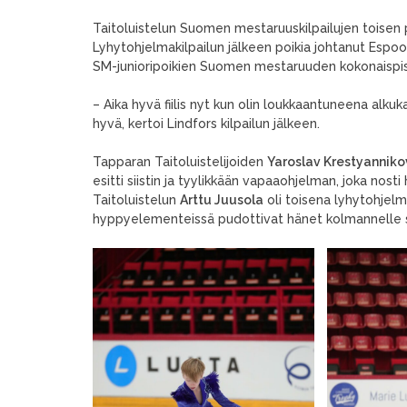
Taitoluistelun Suomen mestaruuskilpailujen toisen pä
Lyhytohjelmakilpailun jälkeen poikia johtanut Espo
SM-junioripoikien Suomen mestaruuden kokonaispis
– Aika hyvä fiilis nyt kun olin loukkaantuneena alkuk
hyvä, kertoi Lindfors kilpailun jälkeen.
Tapparan Taitoluistelijoiden
Yaroslav Krestyanniko
esitti siistin ja tyylikkään vapaaohjelman, joka nost
Taitoluistelun
Arttu Juusola
oli toisena lyhytohjel
hyppyelementeissä pudottivat hänet kolmannelle si