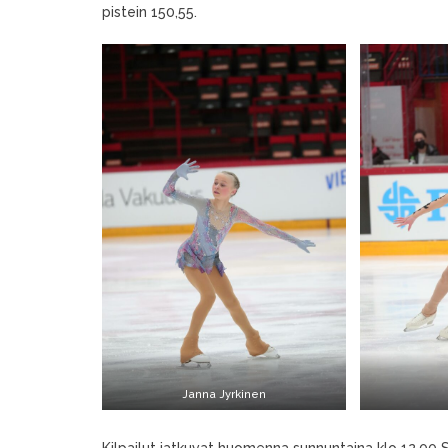
pistein 150,55.
Janna Jyrkinen
Kilpailut jatkuvat huomenna sunnuntaina klo 12.00 S