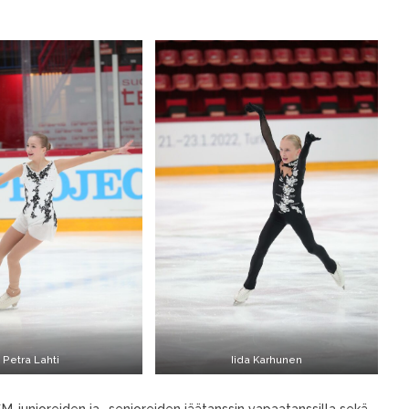
Petra Lahti
Iida Karhunen
M-junioreiden ja -senioreiden jäätanssin vapaatanssilla sekä