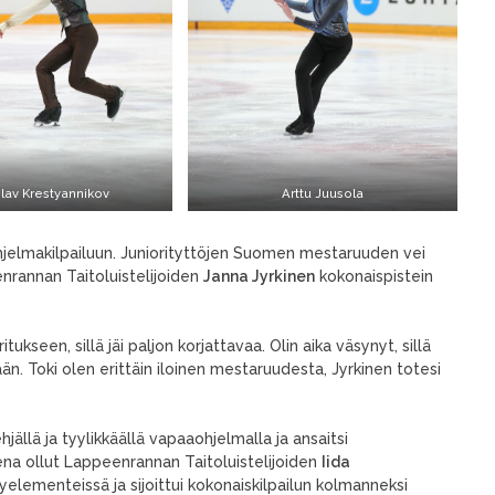
lav Krestyannikov
Arttu Juusola
ohjelmakilpailuun. Juniorityttöjen Suomen mestaruuden vei
enrannan Taitoluistelijoiden
Janna Jyrkinen
kokonaispistein
kseen, sillä jäi paljon korjattavaa. Olin aika väsynyt, sillä
n. Toki olen erittäin iloinen mestaruudesta, Jyrkinen totesi
hjällä ja tyylikkäällä vapaaohjelmalla ja ansaitsi
ena ollut Lappeenrannan Taitoluistelijoiden
Iida
ementeissä ja sijoittui kokonaiskilpailun kolmanneksi