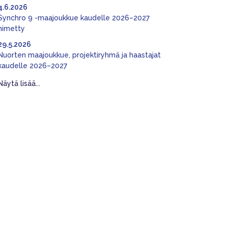
4.6.2026
Synchro 9 -maajoukkue kaudelle 2026–2027
nimetty
29.5.2026
Nuorten maajoukkue, projektiryhmä ja haastajat
kaudelle 2026–2027
Näytä lisää...