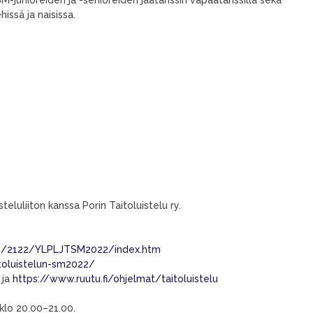
issä ja naisissa.
eluliiton kanssa Porin Taitoluistelu ry.
ults/2122/YLPLJTSM2022/index.htm
itoluistelun-sm2022/
ja
https://www.ruutu.fi/ohjelmat/taitoluistelu
 klo 20.00–21.00.