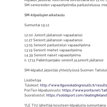
SM-senioreiden vapaaohjelmilla pariluistelussa, mieh
SM-kilpailujen aikataulu
Sunnuntai 19.12.
12.00 Juniorit jäätanssin vapaatanssi
12.27 Seniorit jäätanssin vapaatanssi
13.05 Seniorit pariluistelun vapaaohjelma
13.19 Seniorit miehet vapaaohjelma
14.39 Seniorit naiset vapaaohjelma
n. 17.15 Palkintojenjako seniorit ja juniorit jäätanssi
SM-kilpailut järjestää yhteistyössä Suomen Taitoluist
Lisätietoja
Tulokset:
http://www.figureskatingresults.fi/res
PoriTa:n kilpailusivusto:
https://www.porita.net/ta
Suoratoistot:
https://solidsport.com/skatingfinland
YLE TV2 lähettää koosteen kilpailusta sunnuntaina