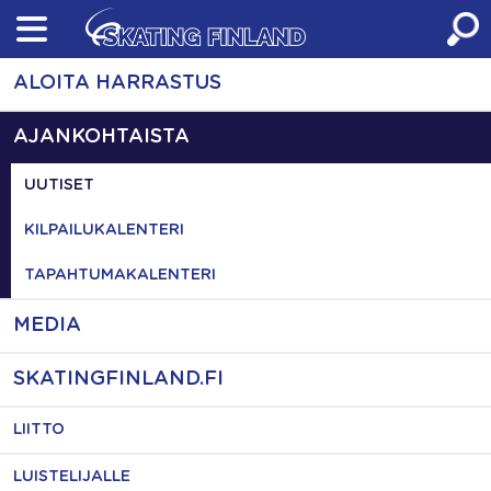
Skip
to
content
ALOITA HARRASTUS
AJANKOHTAISTA
UUTISET
KILPAILUKALENTERI
TAPAHTUMAKALENTERI
MEDIA
SKATINGFINLAND.FI
LIITTO
LUISTELIJALLE