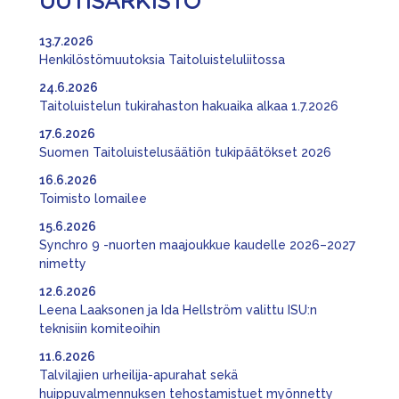
UUTISARKISTO
13.7.2026
Henkilöstömuutoksia Taitoluisteluliitossa
24.6.2026
Taitoluistelun tukirahaston hakuaika alkaa 1.7.2026
17.6.2026
Suomen Taitoluistelusäätiön tukipäätökset 2026
16.6.2026
Toimisto lomailee
15.6.2026
Synchro 9 -nuorten maajoukkue kaudelle 2026–2027
nimetty
12.6.2026
Leena Laaksonen ja Ida Hellström valittu ISU:n
teknisiin komiteoihin
11.6.2026
Talvilajien urheilija-apurahat sekä
huippuvalmennuksen tehostamistuet myönnetty