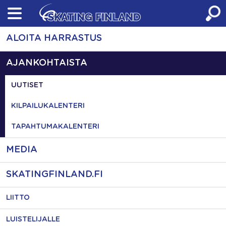
Skip
to
content
ALOITA HARRASTUS
AJANKOHTAISTA
UUTISET
KILPAILUKALENTERI
TAPAHTUMAKALENTERI
MEDIA
SKATINGFINLAND.FI
LIITTO
LUISTELIJALLE