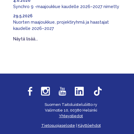
4.6.2026
Synchro 9 -maajoukkue kaudelle 2026–2027 nimetty
29.5.2026
Nuorten maajoukkue, projektiryhmä ja haastajat
kaudelle 2026–2027
Näytä lisää...
Suomen Taitoluisteluliitto ry
Valimotie 10, 00380 Helsinki
Yhteystiedot
Tietosuojaseloste
|
Käyttöehdot