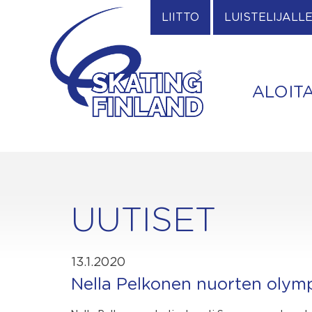
Skip
LIITTO
LUISTELIJALL
to
content
ALOIT
UUTISET
13.1.2020
Nella Pelkonen nuorten olympi