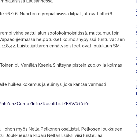
mpialaisissa Lausannessa.
lle 16/16. Nuorten olympialaisissa kilpailijat ovat alle16-
urempi virhe sattui alun soolokolmoisritissä, mutta muutoin
. Vapaaohjelmassa helpotukset kolmoishypyissä tuntuivat sen
t 118,42. Luistelijattaren ennätyspisteet ovat joulukuun SM-
 Toinen oli Venäjän Ksenia Sinitsyna pistein 200,03 ja kolmas
alle huikea kokemus ja elämys, joka kantaa varmasti
ts/nh/en/Comp/Info/ResultList/FSW010101
ilu, johon myös Nella Pelkonen osallistui. Pelkosen joukkueen
. Joukkueessa kilpaili Nellan lisäksi viisi luistelijaa