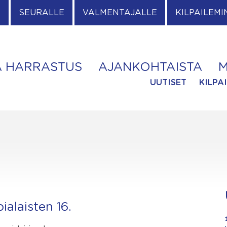
E
SEURALLE
VALMENTAJALLE
KILPAILEMI
A HARRASTUS
AJANKOHTAISTA
M
UUTISET
KILPA
alaisten 16.