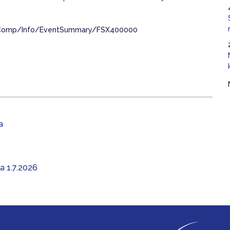
n/Comp/Info/EventSummary/FSX400000
a
aa 1.7.2026