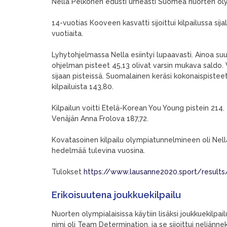
Nella Pelkonen edusti urheasti Suomea nuorten oly
14-vuotias Kooveen kasvatti sijoittui kilpailussa sija
vuotiaita.
Lyhytohjelmassa Nella esiintyi lupaavasti. Ainoa su
ohjelman pisteet 45,13 olivat varsin mukava saldo
sijaan pisteissä. Suomalainen keräsi kokonaispistee
kilpailuista 143,80.
Kilpailun voitti Etelä-Korean You Young pistein 214.
Venäjän Anna Frolova 187,72.
Kovatasoinen kilpailu olympiatunnelmineen oli Nell
hedelmää tulevina vuosina.
Tulokset
https://www.lausanne2020.sport/resul
Erikoisuutena joukkuekilpailu
Nuorten olympialaisissa käytiin lisäksi joukkuekilpa
nimi oli Team Determination, ja se sijoittui neljänneksi