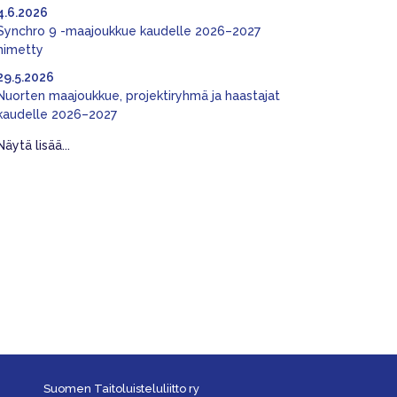
4.6.2026
Synchro 9 -maajoukkue kaudelle 2026–2027
nimetty
29.5.2026
Nuorten maajoukkue, projektiryhmä ja haastajat
kaudelle 2026–2027
Näytä lisää...
Suomen Taitoluisteluliitto ry