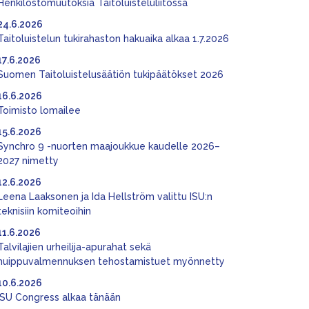
Henkilöstömuutoksia Taitoluisteluliitossa
24.6.2026
Taitoluistelun tukirahaston hakuaika alkaa 1.7.2026
17.6.2026
Suomen Taitoluistelusäätiön tukipäätökset 2026
16.6.2026
Toimisto lomailee
15.6.2026
Synchro 9 -nuorten maajoukkue kaudelle 2026–
2027 nimetty
12.6.2026
Leena Laaksonen ja Ida Hellström valittu ISU:n
teknisiin komiteoihin
11.6.2026
Talvilajien urheilija-apurahat sekä
huippuvalmennuksen tehostamistuet myönnetty
10.6.2026
ISU Congress alkaa tänään