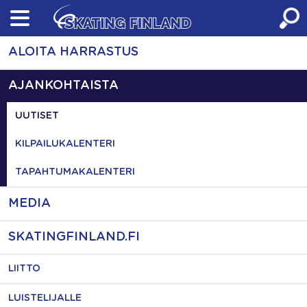
Skip
to
content
ALOITA HARRASTUS
AJANKOHTAISTA
UUTISET
KILPAILUKALENTERI
TAPAHTUMAKALENTERI
MEDIA
SKATINGFINLAND.FI
LIITTO
LUISTELIJALLE