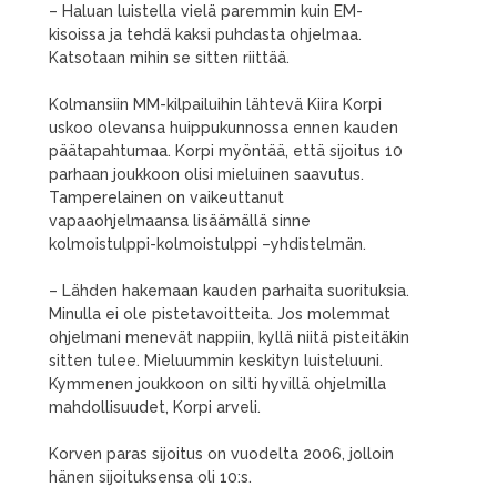
– Haluan luistella vielä paremmin kuin EM-
kisoissa ja tehdä kaksi puhdasta ohjelmaa.
Katsotaan mihin se sitten riittää.
Kolmansiin MM-kilpailuihin lähtevä Kiira Korpi
uskoo olevansa huippukunnossa ennen kauden
päätapahtumaa. Korpi myöntää, että sijoitus 10
parhaan joukkoon olisi mieluinen saavutus.
Tamperelainen on vaikeuttanut
vapaaohjelmaansa lisäämällä sinne
kolmoistulppi-kolmoistulppi –yhdistelmän.
– Lähden hakemaan kauden parhaita suorituksia.
Minulla ei ole pistetavoitteita. Jos molemmat
ohjelmani menevät nappiin, kyllä niitä pisteitäkin
sitten tulee. Mieluummin keskityn luisteluuni.
Kymmenen joukkoon on silti hyvillä ohjelmilla
mahdollisuudet, Korpi arveli.
Korven paras sijoitus on vuodelta 2006, jolloin
hänen sijoituksensa oli 10:s.