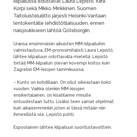
kilpailussa edustavat Laura Lepistö, Kiira
Korpi sekä Mikko Minkkinen. Suomen
Taitoluisteluliitto järjesti Helsinki-Vantaan
lentokentälle lehdistötilaisuuden, ennen
naisjoukkueen lähtöä Göteborgiin.
Uransa ensimmäisiin aikuisten MM-kilpailuihin
valmistautuva, EM-pronssimitalisti Laura Lepistö,
lähtee kilpailuun odottavalla mielellä. Lepistö
tietää MM-kilpailun olevan kovempi koitos kuin
Zagrebin EM-kisojen tammikuussa.
– Kunto on kohdillaan. On ollut oikeastaan koko
vuoden. Vaikka olenkin MM-kisojen
ensikertalainen, on kisatilanne minulle
entuudestaan tuttu. Lisäksi teen samat ohjelmat
kuin aikaisemminkin joten ei tässä mitään niin
ihmeellistä ole, Lepistö pohti.
Espoolainen lähtee kilpailuun suoritustavoittein.