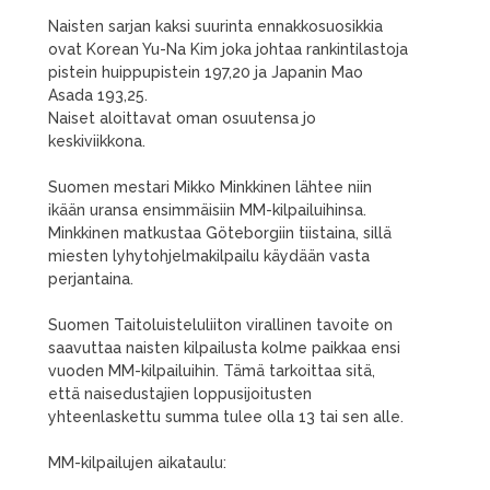
Naisten sarjan kaksi suurinta ennakkosuosikkia
ovat Korean Yu-Na Kim joka johtaa rankintilastoja
pistein huippupistein 197,20 ja Japanin Mao
Asada 193,25.
Naiset aloittavat oman osuutensa jo
keskiviikkona.
Suomen mestari Mikko Minkkinen lähtee niin
ikään uransa ensimmäisiin MM-kilpailuihinsa.
Minkkinen matkustaa Göteborgiin tiistaina, sillä
miesten lyhytohjelmakilpailu käydään vasta
perjantaina.
Suomen Taitoluisteluliiton virallinen tavoite on
saavuttaa naisten kilpailusta kolme paikkaa ensi
vuoden MM-kilpailuihin. Tämä tarkoittaa sitä,
että naisedustajien loppusijoitusten
yhteenlaskettu summa tulee olla 13 tai sen alle.
MM-kilpailujen aikataulu: