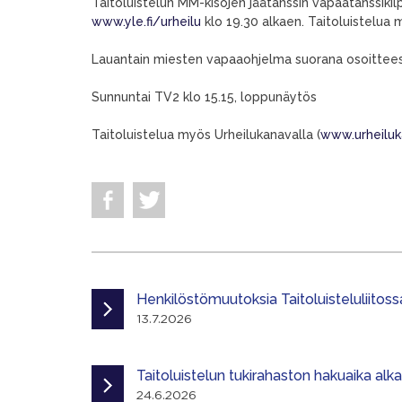
Taitoluistelun MM-kisojen jäätanssin vapaatanssikil
www.yle.fi/urheilu
klo 19.30 alkaen. Taitoluistelua 
Lauantain miesten vapaaohjelma suorana osoittee
Sunnuntai TV2 klo 15.15, loppunäytös
Taitoluistelua myös Urheilukanavalla (
www.urheiluka
Henkilöstömuutoksia Taitoluisteluliitoss
13.7.2026
Taitoluistelun tukirahaston hakuaika alk
24.6.2026