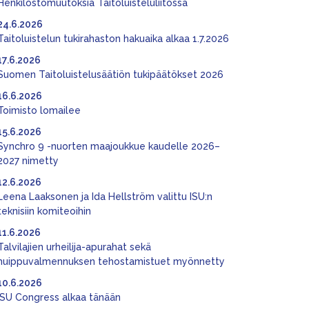
Henkilöstömuutoksia Taitoluisteluliitossa
24.6.2026
Taitoluistelun tukirahaston hakuaika alkaa 1.7.2026
17.6.2026
Suomen Taitoluistelusäätiön tukipäätökset 2026
16.6.2026
Toimisto lomailee
15.6.2026
Synchro 9 -nuorten maajoukkue kaudelle 2026–
2027 nimetty
12.6.2026
Leena Laaksonen ja Ida Hellström valittu ISU:n
teknisiin komiteoihin
11.6.2026
Talvilajien urheilija-apurahat sekä
huippuvalmennuksen tehostamistuet myönnetty
10.6.2026
ISU Congress alkaa tänään