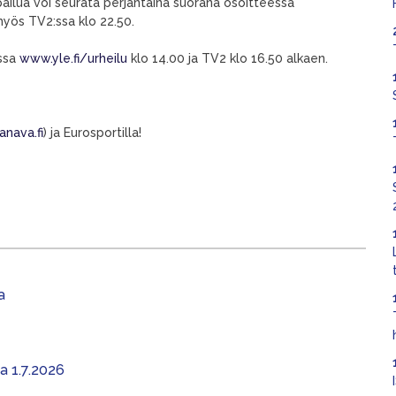
pailua voi seurata perjantaina suorana osoitteessa
myös TV2:ssa klo 22.50.
ssa
www.yle.fi/urheilu
klo 14.00 ja TV2 klo 16.50 alkaen.
nava.fi
) ja Eurosportilla!
a
aa 1.7.2026