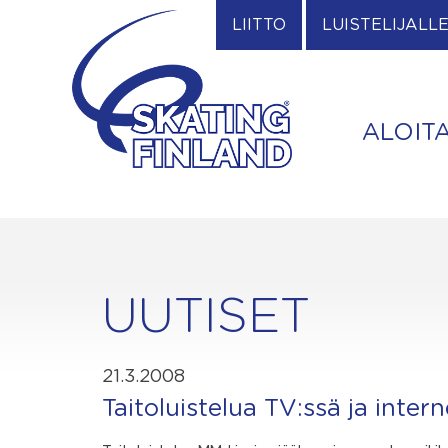
Skip
LIITTO
LUISTELIJALL
to
content
ALOIT
UUTISET
21.3.2008
Taitoluistelua TV:ssä ja intern