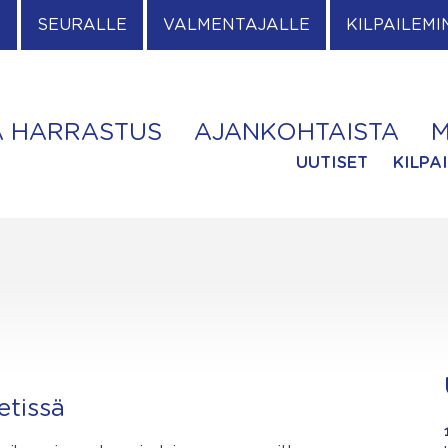
E
SEURALLE
VALMENTAJALLE
KILPAILEMI
A HARRASTUS
AJANKOHTAISTA
M
UUTISET
KILPA
etissä