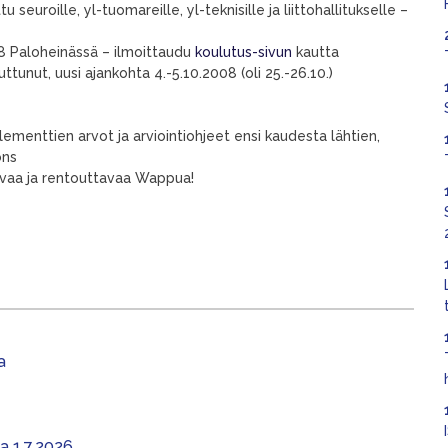
euroille, yl-tuomareille, yl-teknisille ja liittohallitukselle –
08 Paloheinässä – ilmoittaudu
koulutus-sivun
kautta
ttunut, uusi ajankohta 4.-5.10.2008 (oli 25.-26.10.)
lementtien arvot ja arviointiohjeet ensi kaudesta lähtien,
ons
kavaa ja rentouttavaa Wappua!
a
aa 1.7.2026