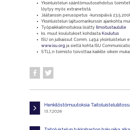
Yksinluistelun sääntömuutosehdotus toimitettu s
löytyy myös extranetistä.
Jäätanssin perusopetus -kurssipäivä 23.5.20
Yksinluistelun lajituomarikurssin ajankohta muu
Työpaikkailmoituksia lisätty
Ilmoitustaululle
ks. muut koulutukset kohdasta
Koulutus
ISU on julkaissut Comm. 1494 yksinluistelun e
www.isu.org
ja sieltä kohta ISU Communicati
STLL:n toimisto toivottaa kaikille oikein mu
Henkilöstömuutoksia Taitoluisteluliitoss
13.7.2026
Taitoluistelun tukirahaston hakuaika alk