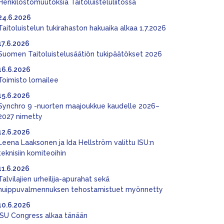
Henkilöstömuutoksia Taitoluisteluliitossa
24.6.2026
Taitoluistelun tukirahaston hakuaika alkaa 1.7.2026
17.6.2026
Suomen Taitoluistelusäätiön tukipäätökset 2026
16.6.2026
Toimisto lomailee
15.6.2026
Synchro 9 -nuorten maajoukkue kaudelle 2026–
2027 nimetty
12.6.2026
Leena Laaksonen ja Ida Hellström valittu ISU:n
teknisiin komiteoihin
11.6.2026
Talvilajien urheilija-apurahat sekä
huippuvalmennuksen tehostamistuet myönnetty
10.6.2026
ISU Congress alkaa tänään