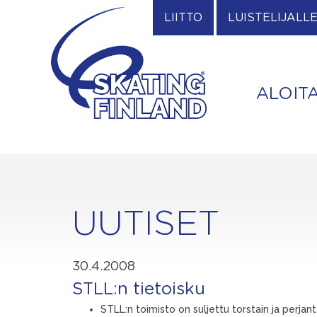
Skip
LIITTO
LUISTELIJALL
to
content
ALOIT
UUTISET
30.4.2008
STLL:n tietoisku
STLL:n toimisto on suljettu torstain ja perjanta