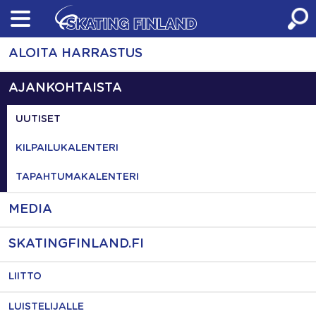
Skip
to
content
ALOITA HARRASTUS
AJANKOHTAISTA
UUTISET
KILPAILUKALENTERI
TAPAHTUMAKALENTERI
MEDIA
SKATINGFINLAND.FI
LIITTO
LUISTELIJALLE