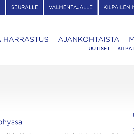
E
SEURALLE
VALMENTAJALLE
KILPAILEMI
A HARRASTUS
AJANKOHTAISTA
M
UUTISET
KILPA
ophyssa