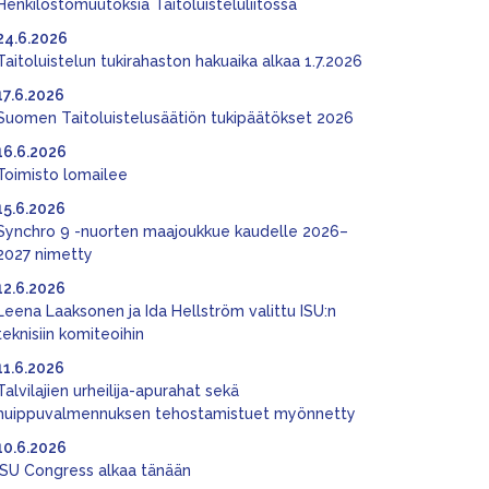
Henkilöstömuutoksia Taitoluisteluliitossa
24.6.2026
Taitoluistelun tukirahaston hakuaika alkaa 1.7.2026
17.6.2026
Suomen Taitoluistelusäätiön tukipäätökset 2026
16.6.2026
Toimisto lomailee
15.6.2026
Synchro 9 -nuorten maajoukkue kaudelle 2026–
2027 nimetty
12.6.2026
Leena Laaksonen ja Ida Hellström valittu ISU:n
teknisiin komiteoihin
11.6.2026
Talvilajien urheilija-apurahat sekä
huippuvalmennuksen tehostamistuet myönnetty
10.6.2026
ISU Congress alkaa tänään