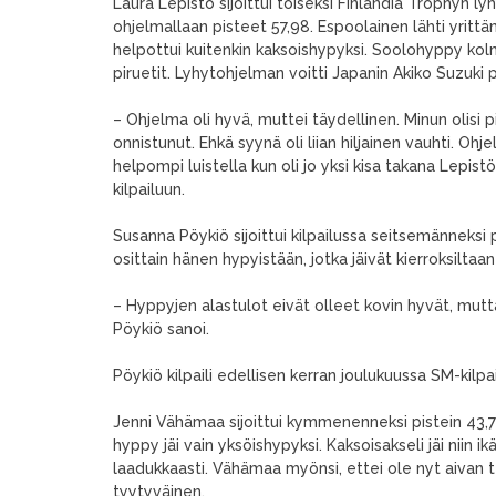
Laura Lepistö sijoittui toiseksi Finlandia Trophyn ly
ohjelmallaan pisteet 57,98. Espoolainen lähti yrit
helpottui kuitenkin kaksoishypyksi. Soolohyppy kolmo
piruetit. Lyhytohjelman voitti Japanin Akiko Suzuki p
– Ohjelma oli hyvä, muttei täydellinen. Minun olisi
onnistunut. Ehkä syynä oli liian hiljainen vauhti. Oh
helpompi luistella kun oli jo yksi kisa takana Lepistö
kilpailuun.
Susanna Pöykiö sijoittui kilpailussa seitsemänneksi 
osittain hänen hypyistään, jotka jäivät kierroksiltaan 
– Hyppyjen alastulot eivät olleet kovin hyvät, mutt
Pöykiö sanoi.
Pöykiö kilpaili edellisen kerran joulukuussa SM-kilpai
Jenni Vähämaa sijoittui kymmenenneksi pistein 43,
hyppy jäi vain yksöishypyksi. Kaksoisakseli jäi niin i
laadukkaasti. Vähämaa myönsi, ettei ole nyt aivan 
tyytyväinen.