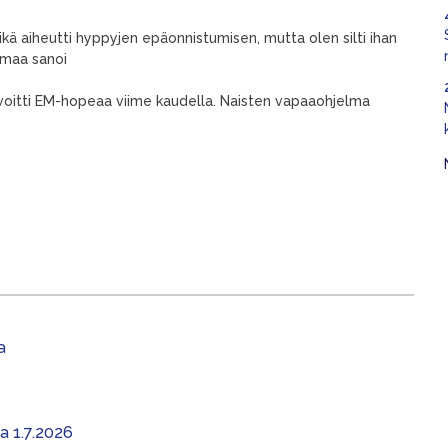
ikä aiheutti hyppyjen epäonnistumisen, mutta olen silti ihan
ämaa sanoi
a voitti EM-hopeaa viime kaudella. Naisten vapaaohjelma
a
aa 1.7.2026