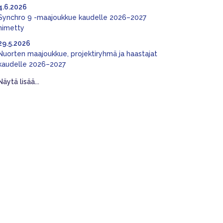
4.6.2026
Synchro 9 -maajoukkue kaudelle 2026–2027
nimetty
29.5.2026
Nuorten maajoukkue, projektiryhmä ja haastajat
kaudelle 2026–2027
Näytä lisää...