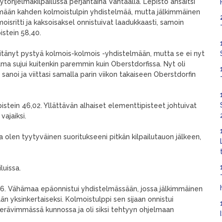
hytohjelmakilpailussa perjantaina Vantaalla. Lepistö ansaitsi
tämään kahden kolmoistulpin yhdistelmää, mutta jälkimmäinen
isritti ja kaksoisaksel onnistuivat laadukkaasti, samoin
istein 58,40.
 pitänyt pystyä kolmois-kolmois -yhdistelmään, mutta se ei nyt
jelma sujui kuitenkin paremmin kuin Oberstdorfissa. Nyt oli
 sanoi ja viittasi samalla parin viikon takaiseen Oberstdorfin
pistein 46,02. Yllättävän alhaiset elementtipisteet johtuivat
vajaiksi.
a olen tyytyväinen suoritukseeni pitkän kilpailutauon jälkeen,
luissa.
76. Vähämaa epäonnistui yhdistelmässään, jossa jälkimmäinen
kään yksinkertaiseksi. Kolmoistulppi sen sijaan onnistui
terävimmässä kunnossa ja oli siksi tehtyyn ohjelmaan