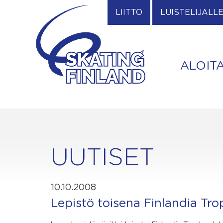
Skip
LIITTO
LUISTELIJALL
to
content
ALOIT
UUTISET
10.10.2008
Lepistö toisena Finlandia Tr