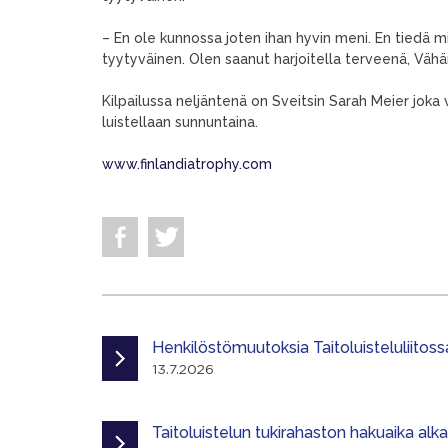
– En ole kunnossa joten ihan hyvin meni. En tiedä m
tyytyväinen. Olen saanut harjoitella terveenä, Väh
Kilpailussa neljäntenä on Sveitsin Sarah Meier jok
luistellaan sunnuntaina.
www.finlandiatrophy.com
Henkilöstömuutoksia Taitoluisteluliitoss
13.7.2026
Taitoluistelun tukirahaston hakuaika alk