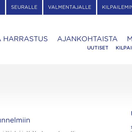
E
SEURALLE
VALMENTAJALLE
KILPAILEMI
A HARRASTUS
AJANKOHTAISTA
M
UUTISET
KILPA
tunnelmiin