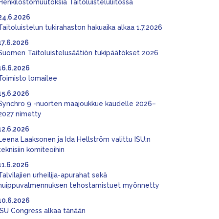
Henkilöstömuutoksia Taitoluisteluliitossa
24.6.2026
Taitoluistelun tukirahaston hakuaika alkaa 1.7.2026
17.6.2026
Suomen Taitoluistelusäätiön tukipäätökset 2026
16.6.2026
Toimisto lomailee
15.6.2026
Synchro 9 -nuorten maajoukkue kaudelle 2026–
2027 nimetty
12.6.2026
Leena Laaksonen ja Ida Hellström valittu ISU:n
teknisiin komiteoihin
11.6.2026
Talvilajien urheilija-apurahat sekä
huippuvalmennuksen tehostamistuet myönnetty
10.6.2026
ISU Congress alkaa tänään