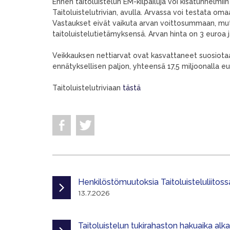
Ennen taitoluistelun EM-kilpailuja voi kisatunnelmii
Taitoluistelutrivian, avulla. Arvassa voi testata om
Vastaukset eivät vaikuta arvan voittosummaan, mutt
taitoluistelutietämyksensä. Arvan hinta on 3 euroa 
Veikkauksen nettiarvat ovat kasvattaneet suosiota
ennätyksellisen paljon, yhteensä 17,5 miljoonalla eu
Taitoluistelutriviaan
tästä
Henkilöstömuutoksia Taitoluisteluliitoss
13.7.2026
Taitoluistelun tukirahaston hakuaika alk