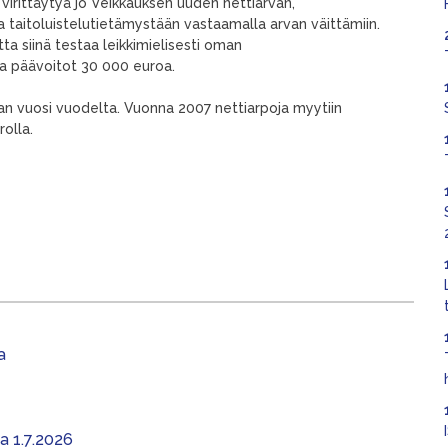
n virittäytyä jo Veikkauksen uuden nettiarvan,
aa taitoluistelutietämystään vastaamalla arvan väittämiin.
a siinä testaa leikkimielisesti oman
ja päävoitot 30 000 euroa.
an vuosi vuodelta. Vuonna 2007 nettiarpoja myytiin
rolla.
a
aa 1.7.2026