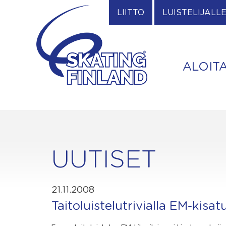
Skip
LIITTO
LUISTELIJALL
to
content
ALOIT
UUTISET
21.11.2008
Taitoluistelutrivialla EM-kisa